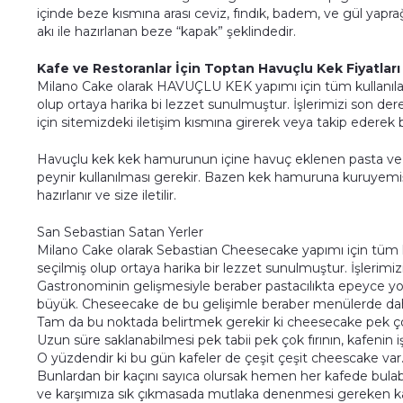
içinde beze kısmına arası ceviz, fındık, badem, ve gül yap
akı ile hazırlanan beze “kapak” şeklindedir.
Kafe ve Restoranlar İçin Toptan Havuçlu Kek Fiyatları
Milano Cake olarak HAVUÇLU KEK yapımı için tüm kullanıl
olup ortaya harika bi lezzet sunulmuştur. İşlerimizi son dere
için sitemizdeki iletişim kısmına girerek veya takip ederek bil
Havuçlu kek kek hamurunun içine havuç eklenen pasta ve k
peynir kullanılması gerekir. Bazen kek hamuruna kuruyemiş
hazırlanır ve size iletilir.
San Sebastian Satan Yerler
Milano Cake olarak Sebastian Cheesecake yapımı için tüm 
seçilmiş olup ortaya harika bir lezzet sunulmuştur. İşlerimiz
Gastronominin gelişmesiyle beraber pastacılıkta epeyce yol k
büyük. Cheseecake de bu gelişimle beraber menülerde daha
Tam da bu noktada belirtmek gerekir ki cheesecake pek çok
Uzun süre saklanabilmesi pek tabii pek çok fırının, kafenin işin
O yüzdendir ki bu gün kafeler de çeşit çeşit cheescake var
Bunlardan bir kaçını sayıca olursak hemen her kafede bulabi
ve karşımıza sık çıkmasada mutlaka denenmesi gereken ka