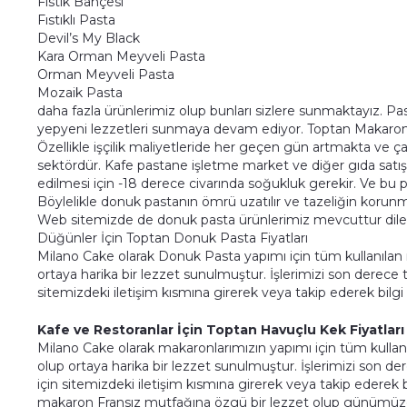
Fıstık Bahçesi
Fıstıklı Pasta
Devil’s My Black
Kara Orman Meyveli Pasta
Orman Meyveli Pasta
Mozaik Pasta
daha fazla ürünlerimiz olup bunları sizlere sunmaktayız. Pas
yepyeni lezzetleri sunmaya devam ediyor. Toptan Makaron
Özellikle işçilik maliyetleride her geçen gün artmakta ve ça
sektördür. Kafe pastane işletme market ve diğer gıda satış
edilmesi için -18 derece civarında soğukluk gerekir. Ve bu p
Böylelikle donuk pastanın ömrü uzatılır ve tazeliğin korun
Web sitemizde de donuk pasta ürünlerimiz mevcuttur dilerse
Düğünler İçin Toptan Donuk Pasta Fiyatları
Milano Cake olarak Donuk Pasta yapımı için tüm kullanılan
ortaya harika bir lezzet sunulmuştur. İşlerimizi son derece ti
sitemizdeki iletişim kısmına girerek veya takip ederek bilgi a
Kafe ve Restoranlar İçin Toptan Havuçlu Kek Fiyatları
Milano Cake olarak makaronlarımızın yapımı için tüm kulla
olup ortaya harika bir lezzet sunulmuştur. İşlerimizi son der
için sitemizdeki iletişim kısmına girerek veya takip ederek bil
makaron Fransız mutfağına özgü bir lezzet olup günümüze