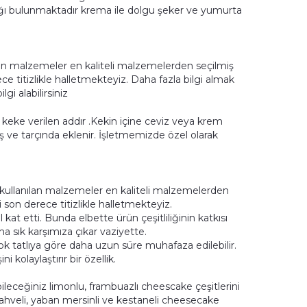
rağı bulunmaktadır krema ile dolgu şeker ve yumurta
an malzemeler en kaliteli malzemelerden seçilmiş
ce titizlikle halletmekteyiz. Daha fazla bilgi almak
gi alabilirsiniz
eke verilen addır .Kekin içine ceviz veya krem
 ve tarçında eklenir. İşletmemizde özel olarak
kullanılan malzemeler en kaliteli malzemelerden
i son derece titizlikle halletmekteyiz.
at etti. Bunda elbette ürün çeşitliliğinin katkısı
 sık karşımıza çıkar vaziyette.
 tatlıya göre daha uzun süre muhafaza edilebilir.
i kolaylaştırır bir özellik.
.
leceğiniz limonlu, frambuazlı cheescake çeşitlerini
hveli, yaban mersinli ve kestaneli cheesecake