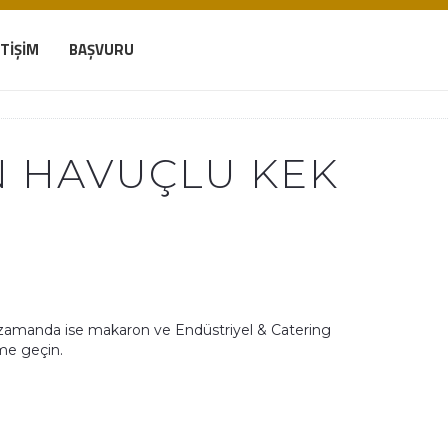
ETIŞIM
BAŞVURU
N HAVUÇLU KEK
ı zamanda ise makaron ve Endüstriyel & Catering
şime geçin.