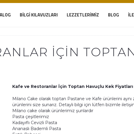
TALOG
BILGI KILAVUZLARI
LEZZETLERIMIZ
BLOG
İL
RANLAR İÇIN TOPTA
Kafe ve Restoranlar İçin Toptan Havuçlu Kek Fiyatları
Milano Cake olarak toptan Pastane ve Kafe ürünlerini ayn
ürünlerini size sunarız. Detaylı bilgi için lütfen bizimle ileti
Milano cake olarak ürünlerimiz şunlardır
Pasta çeşitlerimiz
Kadayıflı Cevizli Pasta
Ananaslı Bademli Pasta