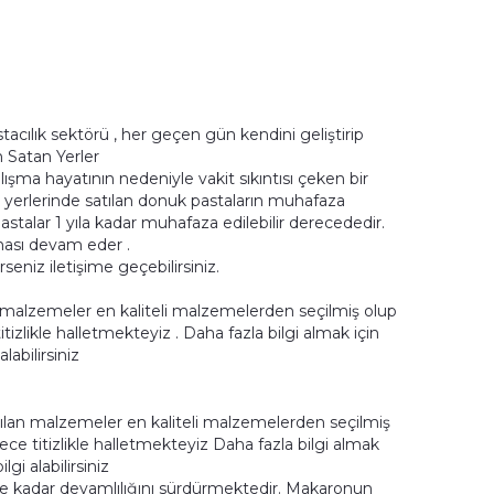
tacılık sektörü , her geçen gün kendini geliştirip
 Satan Yerler
lışma hayatının nedeniyle vakit sıkıntısı çeken bir
 yerlerinde satılan donuk pastaların muhafaza
astalar 1 yıla kadar muhafaza edilebilir derecededir.
ması devam eder .
niz iletişime geçebilirsiniz.
 malzemeler en kaliteli malzemelerden seçilmiş olup
tizlikle halletmekteyiz . Daha fazla bilgi almak için
labilirsiniz
nılan malzemeler en kaliteli malzemelerden seçilmiş
ece titizlikle halletmekteyiz Daha fazla bilgi almak
gi alabilirsiniz
 kadar devamlılığını sürdürmektedir. Makaronun