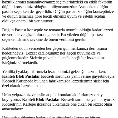
hazırlıklarınızı tamamlıyorsanız; seçimlerinizdeki en etkili faktörün
düğün konseptiniz olduğunu biliyorsunuzdur. Aynı etken düğün
pastası seçerken de geçerlidir. Düğün pastanızı düğün konseptinize
ve düğün temanıza göre tercih etmeniz uyum ve estetik açıdan
oldukça önemli bir yer tutuyor.
Düğün Pastası konseptle ve temanızla uyumlu olduğu kadar lezzeti
de yerinde ve güzel olması gerekir. Bu yüzden düğün pastası
seçerken damak zevkine de önem verilmesi gerekir.
Kaliteden ödün vermeden her geçen gün markamızı ileri taşıma
hedefindeyiz. Lezzet kataloğumuz her geçen büyümekte ve
güçlenmektedir. Sizlerin güvenle tüketebileceği bir lezzet olma
isteğimiz sürmektedir.
Yenilikçi yaklaşımlarımızla lezzetlerimizi geleceğe hazırlarken,
Kaliteli Blok Pastalar Kocaeli
sorunuza yanıt verme gayretindeyiz.
Kocaeli Kartepede bulunan fabrikamızda lezzetlerimiz sizler için
özel olarak hazırlanmakta.
Ürün yelpazemiz ve teslimat gibi konulardaki farkımızı ortaya
koyuyoruz.
Kaliteli Blok Pastalar Kocaeli
sorunuza yanıt arıyoruz.
Kocaeli’nin Kartepe ilçesinde ülkemizde öne çıkan bir lezzet olma
amacındayız.
Üretimden tüketime kadar gelen süreçlerde lezzet ve hijyen