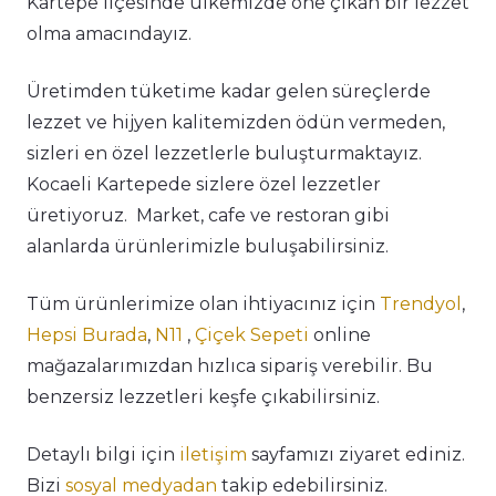
Kartepe ilçesinde ülkemizde öne çıkan bir lezzet
olma amacındayız.
Üretimden tüketime kadar gelen süreçlerde
lezzet ve hijyen kalitemizden ödün vermeden,
sizleri en özel lezzetlerle buluşturmaktayız.
Kocaeli Kartepede sizlere özel lezzetler
üretiyoruz. Market, cafe ve restoran gibi
alanlarda ürünlerimizle buluşabilirsiniz.
Tüm ürünlerimize olan ihtiyacınız için
Trendyol
,
Hepsi Burada
,
N11
,
Çiçek Sepeti
online
mağazalarımızdan hızlıca sipariş verebilir. Bu
benzersiz lezzetleri keşfe çıkabilirsiniz.
Detaylı bilgi için
iletişim
sayfamızı ziyaret ediniz.
Bizi
sosyal medyadan
takip edebilirsiniz.