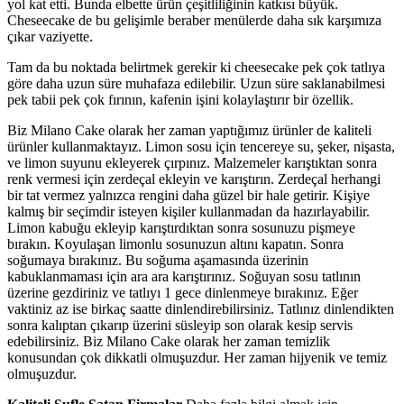
yol kat etti. Bunda elbette ürün çeşitliliğinin katkısı büyük.
Cheseecake de bu gelişimle beraber menülerde daha sık karşımıza
çıkar vaziyette.
Tam da bu noktada belirtmek gerekir ki cheesecake pek çok tatlıya
göre daha uzun süre muhafaza edilebilir. Uzun süre saklanabilmesi
pek tabii pek çok fırının, kafenin işini kolaylaştırır bir özellik.
Biz Milano Cake olarak her zaman yaptığımız ürünler de kaliteli
ürünler kullanmaktayız. Limon sosu için tencereye su, şeker, nişasta,
ve limon suyunu ekleyerek çırpınız. Malzemeler karıştıktan sonra
renk vermesi için zerdeçal ekleyin ve karıştırın. Zerdeçal herhangi
bir tat vermez yalnızca rengini daha güzel bir hale getirir. Kişiye
kalmış bir seçimdir isteyen kişiler kullanmadan da hazırlayabilir.
Limon kabuğu ekleyip karıştırdıktan sonra sosunuzu pişmeye
bırakın. Koyulaşan limonlu sosunuzun altını kapatın. Sonra
soğumaya bırakınız. Bu soğuma aşamasında üzerinin
kabuklanmaması için ara ara karıştırınız. Soğuyan sosu tatlının
üzerine gezdiriniz ve tatlıyı 1 gece dinlenmeye bırakınız. Eğer
vaktiniz az ise birkaç saatte dinlendirebilirsiniz. Tatlınız dinlendikten
sonra kalıptan çıkarıp üzerini süsleyip son olarak kesip servis
edebilirsiniz. Biz Milano Cake olarak her zaman temizlik
konusundan çok dikkatli olmuşuzdur. Her zaman hijyenik ve temiz
olmuşuzdur.