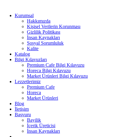
Kurumsal
Hakkımızda
Kişisel Verilerin Korunması
Gizlilik Politikası
İnsan Kaynakları
Sosyal Sorumluluk
Kalite
Katalog
Bilgi Kılavuzları
Premium Cafe Bilgi Kılavuzu
Horeca Bilgi Kılavuzu
Market Ürünleri Bilgi Kılavuzu
Lezzetlerimiz
Premium Cafe
Horeca
Market Ürünleri
Blog
İletişim
Başvuru
Bayilik
İçerik Üreticisi
İnsan Kaynakları