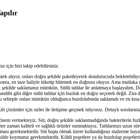
apılır
ız için bizi takip edebilirsiniz.
ek alıyor, onları doğru şekilde paketleyerek dondurucuda bekletebiliyor
süre sonra, en taze haliyle tüketip bitirmek en doğrusu oluyor. Ama mutl
k şekilde saklamanız mümkün. Sütlü tatlılar ile anlatmaya başlayalım. Do
ibi gibi diğer sütlü tatlılar için buzluk en doğru seçenek değil. Zira 
 Bu sebeple onları mümkün olduğunca buzdolabında saklamalı ve en kısa
 çözümler için sizler ile iletişime geçmek istiyoruz. Detaylı sorularınız
 önem vermekteyiz. Süt, doğru şekilde saklanmadığında bakterilerin hız
er zaman kaliteli ve sağlıklı ürünler sunmaktayız. Tatlılarınızı uzun sür
lması gerekmektedir. Süt başta olmak üzere kullandığınız malzeme bayat i
lde koymanız gerekmektedir. Kilitli poşetlere ya da buzdolap poşetleri