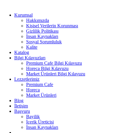
Kurumsal
Hakkımızda
Kişisel Verilerin Korunması
Gizlilik Politikası
İnsan Kaynakları
Sosyal Sorumluluk
Kalite
Katalog
Bilgi Kılavuzları
Premium Cafe Bilgi Kılavuzu
Horeca Bilgi Kılavuzu
Market Ürünleri Bilgi Kılavuzu
Lezzetlerimiz
Premium Cafe
Horeca
Market Ürünleri
Blog
İletişim
Başvuru
Bayilik
İçerik Üreticisi
İnsan Kaynakları