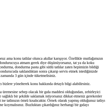
uz ama konu tatlılar olunca akıllar karışıyor. Özellikle mutfağımızın
aka dondurucuya atmam gerek diye düşünüyorsanız, tat ya da koku
ndurma, dondurma pasta gibi sütlü tatlılar zaten hepimizin bildiği
dondurucuda saklandıktan sonra çıkarıp servis etmek istediğinizde
 zamanda 3 gün içinde tüketmelisiniz.
ı bizlere yönelterek konu hakkında detaylı bilgi alabilirsiniz.
la üremesine sebep olacak bir gıda maddesi olduğundan, zehirleyici
e sağlıklı bir şekilde saklamak istiyorsanız dikkat etmeniz gerekenler
se tatlınızın ömrü kısalıcaktır. Örnek olarak yapmış olduğunuz tatlıyı
ne koymalısınız. Buzluktan çıkardığınız herhangi bir gıdayı