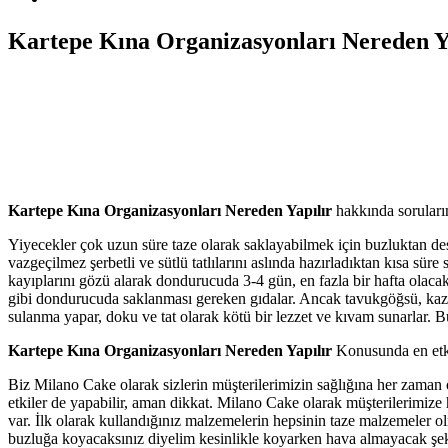
Kartepe Kına Organizasyonları Nereden Y
Kartepe Kına Organizasyonları Nereden Yapılır
hakkında soruların
Yiyecekler çok uzun süre taze olarak saklayabilmek için buzluktan dest
vazgeçilmez şerbetli ve sütlü tatlılarını aslında hazırladıktan kısa 
kayıplarını gözü alarak dondurucuda 3-4 gün, en fazla bir hafta olaca
gibi dondurucuda saklanması gereken gıdalar. Ancak tavukgöğsü, kazand
sulanma yapar, doku ve tat olarak kötü bir lezzet ve kıvam sunarlar.
Kartepe Kına Organizasyonları Nereden Yapılır
Konusunda en etkili
Biz Milano Cake olarak sizlerin müşterilerimizin sağlığına her zaman
etkiler de yapabilir, aman dikkat. Milano Cake olarak müşterilerimize h
var. İlk olarak kullandığınız malzemelerin hepsinin taze malzemeler o
buzluğa koyacaksınız diyelim kesinlikle koyarken hava almayacak şeki