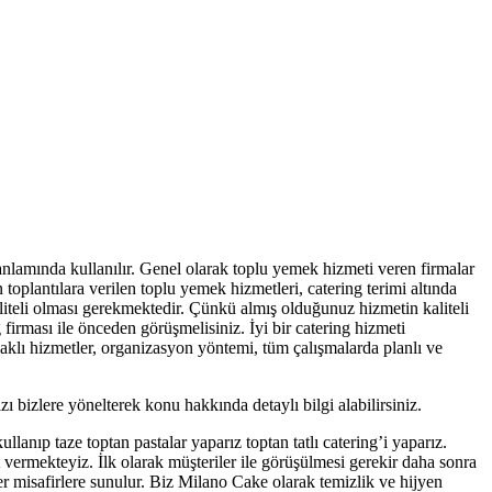
 anlamında kullanılır. Genel olarak toplu yemek hizmeti veren firmalar
 toplantılara verilen toplu yemek hizmetleri, catering terimi altında
liteli olması gerekmektedir. Çünkü almış olduğunuz hizmetin kaliteli
firması ile önceden görüşmelisiniz. İyi bir catering hizmeti
daklı hizmetler, organizasyon yöntemi, tüm çalışmalarda planlı ve
zı bizlere yönelterek konu hakkında detaylı bilgi alabilirsiniz.
anıp taze toptan pastalar yaparız toptan tatlı catering’i yaparız.
met vermekteyiz. İlk olarak müşteriler ile görüşülmesi gerekir daha sonra
ünler misafirlere sunulur. Biz Milano Cake olarak temizlik ve hijyen