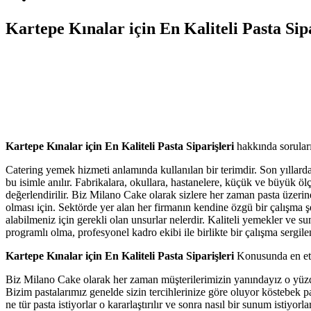
Kartepe Kınalar için En Kaliteli Pasta Sipa
Kartepe Kınalar için En Kaliteli Pasta Siparişleri
hakkında soruların
Catering yemek hizmeti anlamında kullanılan bir terimdir. Son yıllarda
bu isimle anılır. Fabrikalara, okullara, hastanelere, küçük ve büyük ölç
değerlendirilir. Biz Milano Cake olarak sizlere her zaman pasta üzeri
olması için. Sektörde yer alan her firmanın kendine özgü bir çalışma ş
alabilmeniz için gerekli olan unsurlar nelerdir. Kaliteli yemekler ve 
programlı olma, profesyonel kadro ekibi ile birlikte bir çalışma sergi
Kartepe Kınalar için En Kaliteli Pasta Siparişleri
Konusunda en etkil
Biz Milano Cake olarak her zaman müşterilerimizin yanındayız o yüzden 
Bizim pastalarımız genelde sizin tercihlerinize göre oluyor köstebek past
ne tür pasta istiyorlar o kararlaştırılır ve sonra nasıl bir sunum istiyo