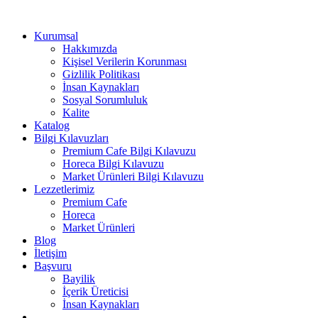
Kurumsal
Hakkımızda
Kişisel Verilerin Korunması
Gizlilik Politikası
İnsan Kaynakları
Sosyal Sorumluluk
Kalite
Katalog
Bilgi Kılavuzları
Premium Cafe Bilgi Kılavuzu
Horeca Bilgi Kılavuzu
Market Ürünleri Bilgi Kılavuzu
Lezzetlerimiz
Premium Cafe
Horeca
Market Ürünleri
Blog
İletişim
Başvuru
Bayilik
İçerik Üreticisi
İnsan Kaynakları