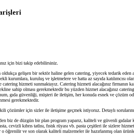
rişleri
ız için bizi takip edebilirsiniz.
 oldukça gelişen bir sektör haline gelen catering, yiyecek tedarik eden
ekli kurumlara, kuruluş ve işletmelere ve hatta az sayıda katılımcısı olan
ne catering hizmeti sunmaktayız. Catering hizmeti alacağınız firmanın ka
ekline sahip olması gerekmektedir bu yüzden hizmet alacağınız catering 
sunum, gıda güvenliği, müşteri ile iletişim, her konuda esnek ve çözüm o
lenmesi gerekmektedir.
i çözümler için sizler ile iletişime geçmek istiyoruz. Detaylı sorularını
biz de düzgün bir plan program yaparız, kaliteli ve güvenli gıdalar kull
a, cevizli kıbrıs tatlısı, fıstık rüyası vb. pasta çeşitleri ile sizlere hiz
rlar o öğrenilir ve son olarak kaliteli malzemeler ile hazırlanmış olan ür