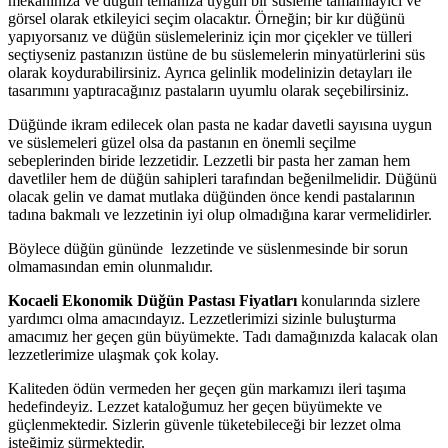
mekanınıza ve düğün temanıza uygun bir süsleme tamamlayıcı ve
görsel olarak etkileyici seçim olacaktır. Örneğin; bir kır düğünü
yapıyorsanız ve düğün süslemeleriniz için mor çiçekler ve tülleri
seçtiyseniz pastanızın üstüne de bu süslemelerin minyatürlerini süs
olarak koydurabilirsiniz. Ayrıca gelinlik modelinizin detayları ile
tasarımını yaptıracağınız pastaların uyumlu olarak seçebilirsiniz.
Düğünde ikram edilecek olan pasta ne kadar davetli sayısına uygun
ve süslemeleri güzel olsa da pastanın en önemli seçilme
sebeplerinden biride lezzetidir. Lezzetli bir pasta her zaman hem
davetliler hem de düğün sahipleri tarafından beğenilmelidir. Düğünü
olacak gelin ve damat mutlaka düğünden önce kendi pastalarının
tadına bakmalı ve lezzetinin iyi olup olmadığına karar vermelidirler.
Böylece düğün gününde lezzetinde ve süslenmesinde bir sorun
olmamasından emin olunmalıdır.
Kocaeli Ekonomik Düğün Pastası Fiyatları
konularında sizlere
yardımcı olma amacındayız. Lezzetlerimizi sizinle buluşturma
amacımız her geçen gün büyümekte. Tadı damağınızda kalacak olan
lezzetlerimize ulaşmak çok kolay.
Kaliteden ödün vermeden her geçen gün markamızı ileri taşıma
hedefindeyiz. Lezzet kataloğumuz her geçen büyümekte ve
güçlenmektedir. Sizlerin güvenle tüketebileceği bir lezzet olma
isteğimiz sürmektedir.