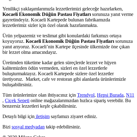
Yenilikçi yaklaşımlarımızla lezzetlerimizi geleceğe hazırlarken,
Kocaeli Ekonomik Düğün Pastası Fiyatları
sorunuza yanıt verme
gayretindeyiz. Kocaeli Kartepede bulunan fabrikamızda
lezzetlerimiz sizler için özel olarak hazırlanmakta.
Ürün yelpazemiz ve teslimat gibi konulardaki farkımızı ortaya
koyuyoruz.
Kocaeli Ekonomik Düğün Pastası Fiyatları
sorunuza
yanıt arıyoruz. Kocaeli’nin Kartepe ilçesinde ülkemizde öne çıkan
bir lezzet olma amacındayız.
Üretimden tüketime kadar gelen süreçlerde lezzet ve hijyen
kalitemizden ödün vermeden, sizleri en özel lezzetlerle
buluşturmaktayız. Kocaeli Kartepede sizlere özel lezzetler
üretiyoruz. Market, cafe ve restoran gibi alanlarda ürünlerimizle
buluşabilirsiniz.
Tüm ürünlerimize olan ihtiyacınız için
Trendyol
,
Hepsi Burada
,
N11
,
Çiçek Sepeti
online mağazalarımızdan hızlıca sipariş verebilir. Bu
benzersiz lezzetleri keşfe çıkabilirsiniz.
Detaylı bilgi için
iletişim
sayfamızı ziyaret ediniz.
Bizi
sosyal medyadan
takip edebilirsiniz.