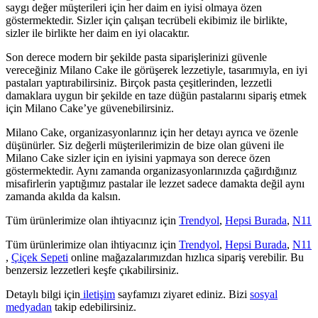
saygı değer müşterileri için her daim en iyisi olmaya özen
göstermektedir. Sizler için çalışan tecrübeli ekibimiz ile birlikte,
sizler ile birlikte her daim en iyi olacaktır.
Son derece modern bir şekilde pasta siparişlerinizi güvenle
vereceğiniz Milano Cake ile görüşerek lezzetiyle, tasarımıyla, en iyi
pastaları yaptırabilirsiniz. Birçok pasta çeşitlerinden, lezzetli
damaklara uygun bir şekilde en taze düğün pastalarını sipariş etmek
için Milano Cake’ye güvenebilirsiniz.
Milano Cake, organizasyonlarınız için her detayı ayrıca ve özenle
düşünürler. Siz değerli müşterilerimizin de bize olan güveni ile
Milano Cake sizler için en iyisini yapmaya son derece özen
göstermektedir. Aynı zamanda organizasyonlarınızda çağırdığınız
misafirlerin yaptığımız pastalar ile lezzet sadece damakta değil aynı
zamanda akılda da kalsın.
Tüm ürünlerimize olan ihtiyacınız için
Trendyol
,
Hepsi Burada
,
N11
Tüm ürünlerimize olan ihtiyacınız için
Trendyol
,
Hepsi Burada
,
N11
,
Çiçek Sepeti
online mağazalarımızdan hızlıca sipariş verebilir. Bu
benzersiz lezzetleri keşfe çıkabilirsiniz.
Detaylı bilgi için
iletişim
sayfamızı ziyaret ediniz. Bizi
sosyal
medyadan
takip edebilirsiniz.