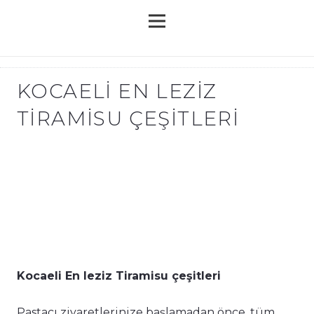
KOCAELI EN LEZIZ
TIRAMISU ÇEŞITLERI
Kocaeli En leziz Tiramisu çeşitleri
Pastacı ziyaretlerinize başlamadan önce, tüm