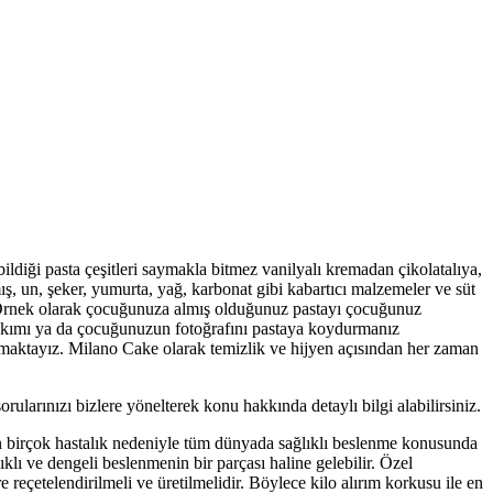
bildiği pasta çeşitleri saymakla bitmez vanilyalı kremadan çikolatalıya,
, un, şeker, yumurta, yağ, karbonat gibi kabartıcı malzemeler ve süt
r. Örnek olarak çocuğunuza almış olduğunuz pastayı çocuğunuz
 takımı ya da çocuğunuzun fotoğrafını pastaya koydurmanız
maktayız. Milano Cake olarak temizlik ve hijyen açısından her zaman
orularınızı bizlere yönelterek konu hakkında detaylı bilgi alabilirsiniz.
zan birçok hastalık nedeniyle tüm dünyada sağlıklı beslenme konusunda
ıklı ve dengeli beslenmenin bir parçası haline gelebilir. Özel
 reçetelendirilmeli ve üretilmelidir. Böylece kilo alırım korkusu ile en