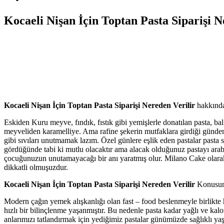
Kocaeli Nişan İçin Toptan Pasta Siparişi N
Kocaeli Nişan İçin Toptan Pasta Siparişi Nereden Verilir
hakkında 
Eskiden Kuru meyve, fındık, fıstık gibi yemişlerle donatılan pasta, bal 
meyveliden karamelliye. Ama rafine şekerin mutfaklara girdiği günden
gibi sıvıları unutmamak lazım. Özel günlere eşlik eden pastalar past
gördüğünde tabi ki mutlu olacaktır ama alacak olduğunuz pastayı ara
çocuğunuzun unutamayacağı bir anı yaratmış olur. Milano Cake olarak
dikkatli olmuşuzdur.
Kocaeli Nişan İçin Toptan Pasta Siparişi Nereden Verilir
Konusund
Modern çağın yemek alışkanlığı olan fast – food beslenmeyle birlikte 
hızlı bir bilinçlenme yaşanmıştır. Bu nedenle pasta kadar yağlı ve kalor
anlarımızı tatlandırmak için yediğimiz pastalar günümüzde sağlıklı yaşa