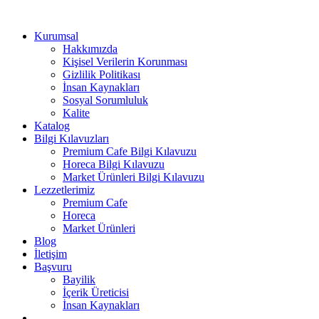
Kurumsal
Hakkımızda
Kişisel Verilerin Korunması
Gizlilik Politikası
İnsan Kaynakları
Sosyal Sorumluluk
Kalite
Katalog
Bilgi Kılavuzları
Premium Cafe Bilgi Kılavuzu
Horeca Bilgi Kılavuzu
Market Ürünleri Bilgi Kılavuzu
Lezzetlerimiz
Premium Cafe
Horeca
Market Ürünleri
Blog
İletişim
Başvuru
Bayilik
İçerik Üreticisi
İnsan Kaynakları