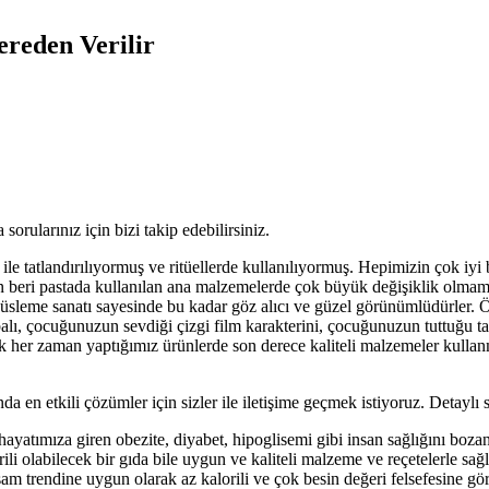
ereden Verilir
sorularınız için bizi takip edebilirsiniz.
ile tatlandırılıyormuş ve ritüellerde kullanılıyormuş. Hepimizin çok iyi 
 beri pastada kullanılan ana malzemelerde çok büyük değişiklik olmamış
a süsleme sanatı sayesinde bu kadar göz alıcı ve güzel görünümlüdürle
balı, çocuğunuzun sevdiği çizgi film karakterini, çocuğunuzun tuttuğu
 her zaman yaptığımız ürünlerde son derece kaliteli malzemeler kullan
a en etkili çözümler için sizler ile iletişime geçmek istiyoruz. Detaylı s
hayatımıza giren obezite, diyabet, hipoglisemi gibi insan sağlığını bo
ili olabilecek bir gıda bile uygun ve kaliteli malzeme ve reçetelerle sağl
m trendine uygun olarak az kalorili ve çok besin değeri felsefesine göre