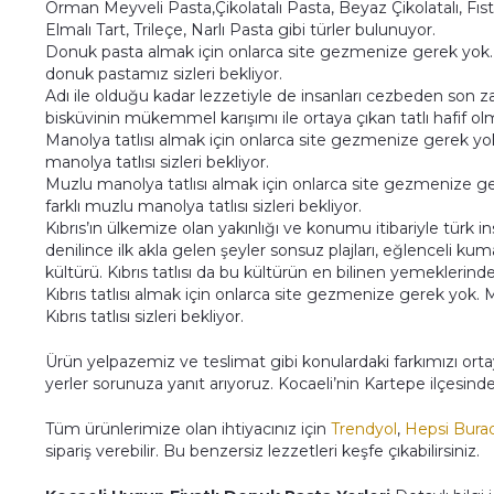
Orman Meyveli Pasta,Çikolatalı Pasta, Beyaz Çikolatalı, Fıstı
Elmalı Tart, Trileçe, Narlı Pasta gibi türler bulunuyor.
Donuk pasta almak için onlarca site gezmenize gerek yok.
donuk pastamız sizleri bekliyor.
Adı ile olduğu kadar lezzetiyle de insanları cezbeden son za
bisküvinin mükemmel karışımı ile ortaya çıkan tatlı hafif ol
Manolya tatlısı almak için onlarca site gezmenize gerek yo
manolya tatlısı sizleri bekliyor.
Muzlu manolya tatlısı almak için onlarca site gezmenize 
farklı muzlu manolya tatlısı sizleri bekliyor.
Kıbrıs’ın ülkemize olan yakınlığı ve konumu itibariyle türk in
denilince ilk akla gelen şeyler sonsuz plajları, eğlenceli
kültürü. Kıbrıs tatlısı da bu kültürün en bilinen yemeklerinden
Kıbrıs tatlısı almak için onlarca site gezmenize gerek yok.
Kıbrıs tatlısı sizleri bekliyor.
Ürün yelpazemiz ve teslimat gibi konulardaki farkımızı ort
yerler sorunuza yanıt arıyoruz. Kocaeli’nin Kartepe ilçesin
Tüm ürünlerimize olan ihtiyacınız için
Trendyol
,
Hepsi Bura
sipariş verebilir. Bu benzersiz lezzetleri keşfe çıkabilirsiniz.