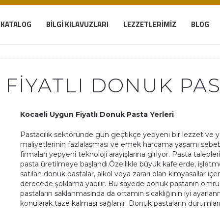
KATALOG
BILGI KILAVUZLARI
LEZZETLERIMIZ
BLOG
FIYATLI DONUK PAS
Kocaeli Uygun Fiyatlı Donuk Pasta Yerleri
Pastacılık sektöründe gün geçtikçe yepyeni bir lezzet ve yapılı
maliyetlerinin fazlalaşması ve emek harcama yaşamı sebeb
firmaları yepyeni teknoloji arayışlarına giriyor. Pasta taleple
pasta üretilmeye başlandı.Özellikle büyük kafelerde, işletm
satılan donuk pastalar, alkol veya zararı olan kimyasallar iç
derecede şoklama yapılır. Bu sayede donuk pastanın ömrü 
pastaların saklanmasında da ortamın sıcaklığının iyi ayarlan
konularak taze kalması sağlanır. Donuk pastaların durumları 