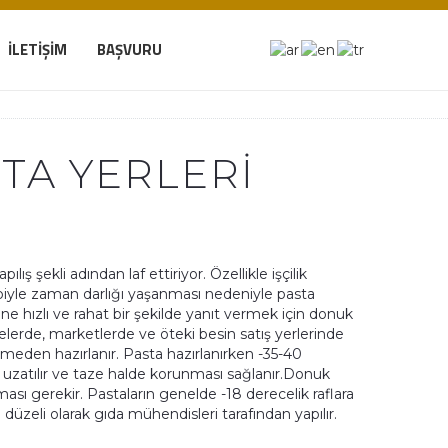
İLETIŞIM
BAŞVURU
TA YERLERI
ş şekli adından laf ettiriyor. Özellikle işçilik
iyle zaman darlığı yaşanması nedeniyle pasta
rine hızlı ve rahat bir şekilde yanıt vermek için donuk
elerde, marketlerde ve öteki besin satış yerlerinde
ermeden hazırlanır. Pasta hazırlanırken -35-40
uzatılır ve taze halde korunması sağlanır.Donuk
ması gerekir. Pastaların genelde -18 derecelik raflara
düzeli olarak gıda mühendisleri tarafından yapılır.