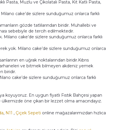
klı Pasta, Muzlu ve Çikolatalı Pasta, Kit Katlı Pasta,
 Milano cake’de sizlere sunduğumuz onlarca farklı
manların gözde tatlılarından biridir. Muhallebi ve
ması sebebiyle de tercih edilmektedir.
k. Milano cake’de sizlere sunduğumuz onlarca farklı
gerek yok. Milano cake’de sizlere sunduğumuz onlarca
sanlarının en uğrak noktalarından biridir.Kıbrıs
 kumarhaneleri ve bitmek bilmeyen akdeniz yemek
 biridir.
 Milano cake’de sizlere sunduğumuz onlarca farklı
aya koyuyoruz. En uygun fiyatlı Fıstık Bahçesi yapan
de ülkemizde öne çıkan bir lezzet olma amacındayız.
da
,
N11
,
Çiçek Sepeti
online mağazalarımızdan hızlıca