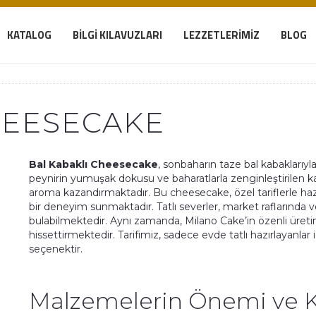
KATALOG
BILGI KILAVUZLARI
LEZZETLERIMIZ
BLOG
HEESECAKE
Bal Kabaklı Cheesecake
, sonbaharın taze bal kabaklarıyl
peynirin yumuşak dokusu ve baharatlarla zenginleştirilen k
aroma kazandırmaktadır. Bu cheesecake, özel tariflerle ha
bir deneyim sunmaktadır. Tatlı severler, market raflarında v
bulabilmektedir. Aynı zamanda, Milano Cake’in özenli üreti
hissettirmektedir. Tarifimiz, sadece evde tatlı hazırlayanlar 
seçenektir.
Malzemelerin Önemi ve Kal