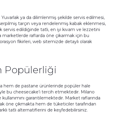
s
uvarlak ya da dilimlenmiş şekilde servis edilmesi,
e serpilmiş tarçın veya rendelenmiş kabak eklenmesi,
rvis edildiğinde tatlı, en iyi kıvam ve lezzetini
a marketlerde raflarda öne çıkarmak için bu
korasyon fikirleri, web sitemizde detaylı olarak
 Popülerliği
rda hem de pastane ürünlerinde popüler hale
iyle bu cheesecake’i tercih etmektedir. Milano
e kullanımını garantilemektedir. Market raflarında
ak öne çıkmakta hem de tüketiciler tarafından
lı tatlı alternatiflerini de keşfedebilirsiniz.