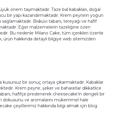
yük önem taşımaktadır. Taze bal kabakları, doğal
rucu bir yapı kazandırmaktadır. Krem peynirin yoğun
sağlamaktadır. Bisküvi tabanı, tereyağı ve hafif
sunmaktadır. Eğer malzemelerin tazeliğine özen
ir. Bu nedenle Milano Cake, tüm içerikleri özenle
k, ürün hakkında detaylı bilgiye web sitemizden
a kusursuz bir sonuç ortaya çıkarmaktadır. Kabaklar
ktedir. Krem peynir, şeker ve baharatlar dikkatlice
tabanı, hafifçe preslenerek cheesecake’in dengeli bir
lının dokusunu ve aromalarını mükemmel hale
secake çeşitlerimiz hakkında bilgi almak için blog