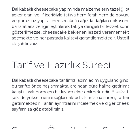
Bal kabaklı cheesecake yapımında malzemelerin tazeliği bü
şeker oranı ve lif içeriğiyle tatlıya hem ferah hem de doyu
ve pürüzsüz yapısı, cheesecake’in ağızda dağılan dokusunu 
baharatlarla zenginleştirilerek tatlıya dengeli bir lezzet 
gösterilmezse, cheesecake beklenen lezzeti verememekted
seçmekte ve her pastada kaliteyi garantilemektedir. Üsteli
ulaşabilirsiniz.
Tarif ve Hazırlık Süreci
Bal kabaklı cheesecake tarifimiz, adım adım uygulandığınd
bu tarifte önce haşlanmakta, ardından püre haline getirilme
karıştırılarak homojen bir kıvam elde edilmektedir. Bisküvi 
şekilde yükselmesini sağlamaktadır. Fırınlama süreci, tat
getirmektedir. Tarifin ayrıntılarını incelemek ve diğer chee
sayfamıza göz atabilirsiniz.