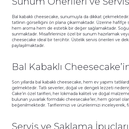
Sunum Önerileri ve Servi
Bal kabaklı cheesecake, sunumuyla da dikkat çekmektedir. Y
tatlının görselliğini ön plana çıkarmaktadır. Üzerine hafifç
hem aroma hem de estetik bir değer sağlamaktadır. Soğuk se
sunmaktadır. Misafirlerinize özel bir sunum hazırlamak vey
cheesecake ideal bir tercihtir. Üstelik servis önerileri ve de
paylaşılmaktadır.
Bal Kabaklı Cheesecake’in
Son yıllarda bal kabaklı cheesecake, hem ev yapımı tatlıla
gelmektedir. Tatlı severler, doğal ve dengeli lezzeti neden
Cake’in özel tarifleri, her lokmada kaliteli ve doğal malzem
bulunan yuvarlak formdaki cheesecake’ler, hem görsel olar
beğenilmektedir. Tariflerimizi ve ürünlerimizi inceleyerek, fark
Servis ve Saklama İpuçları