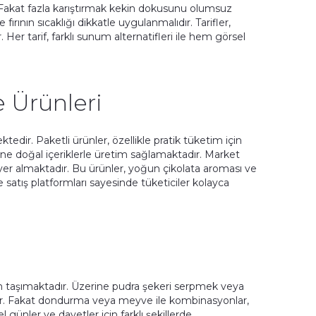
 Fakat fazla karıştırmak kekin dokusunu olumsuz
ırının sıcaklığı dikkatle uygulanmalıdır. Tarifler,
. Her tarif, farklı sunum alternatifleri ile hem görsel
 Ürünleri
edir. Paketli ürünler, özellikle pratik tüketim için
ine doğal içeriklerle üretim sağlamaktadır. Market
a yer almaktadır. Bu ürünler, yoğun çikolata aroması ve
 satış platformları sayesinde tüketiciler kolayca
m taşımaktadır. Üzerine pudra şekeri serpmek veya
ir. Fakat dondurma veya meyve ile kombinasyonlar,
günler ve davetler için farklı şekillerde