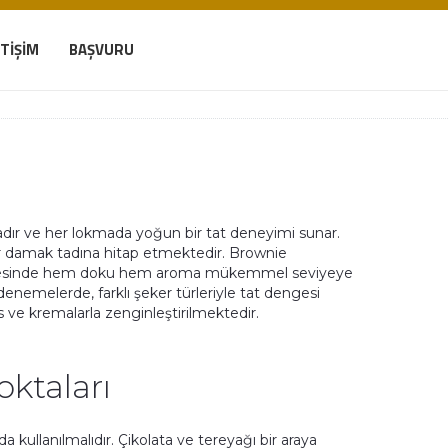
ETIŞIM
BAŞVURU
ktadır ve her lokmada yoğun bir tat deneyimi sunar.
her damak tadına hitap etmektedir. Brownie
un sayesinde hem doku hem aroma mükemmel seviyeye
enemelerde, farklı şeker türleriyle tat dengesi
 ve kremalarla zenginleştirilmektedir.
oktaları
kullanılmalıdır. Çikolata ve tereyağı bir araya