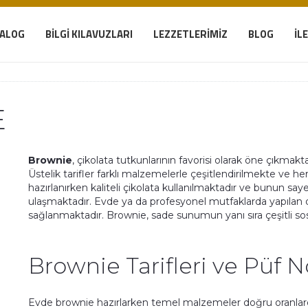
TALOG
BILGI KILAVUZLARI
LEZZETLERIMIZ
BLOG
İL
E
Brownie
, çikolata tutkunlarının favorisi olarak öne çıkma
Üstelik tarifler farklı malzemelerle çeşitlendirilmekte ve 
hazırlanırken kaliteli çikolata kullanılmaktadır ve bun
ulaşmaktadır. Evde ya da profesyonel mutfaklarda yapılan d
sağlanmaktadır. Brownie, sade sunumun yanı sıra çeşitli sos
Brownie Tarifleri ve Püf N
Evde brownie hazırlarken temel malzemeler doğru oranlarda 