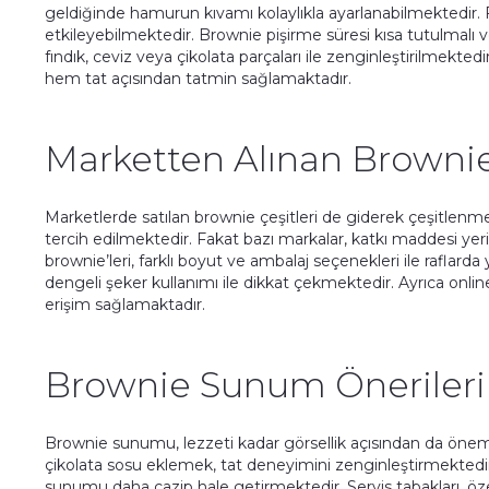
geldiğinde hamurun kıvamı kolaylıkla ayarlanabilmektedir.
etkileyebilmektedir. Brownie pişirme süresi kısa tutulmalı ve f
fındık, ceviz veya çikolata parçaları ile zenginleştirilmektedir
hem tat açısından tatmin sağlamaktadır.
Marketten Alınan Brownie
Marketlerde satılan brownie çeşitleri de giderek çeşitlenmekt
tercih edilmektedir. Fakat bazı markalar, katkı maddesi yer
brownie’leri, farklı boyut ve ambalaj seçenekleri ile raflard
dengeli şeker kullanımı ile dikkat çekmektedir. Ayrıca online
erişim sağlamaktadır.
Brownie Sunum Önerileri
Brownie sunumu, lezzeti kadar görsellik açısından da öne
çikolata sosu eklemek, tat deneyimini zenginleştirmekted
sunumu daha cazip hale getirmektedir. Servis tabakları, özel 