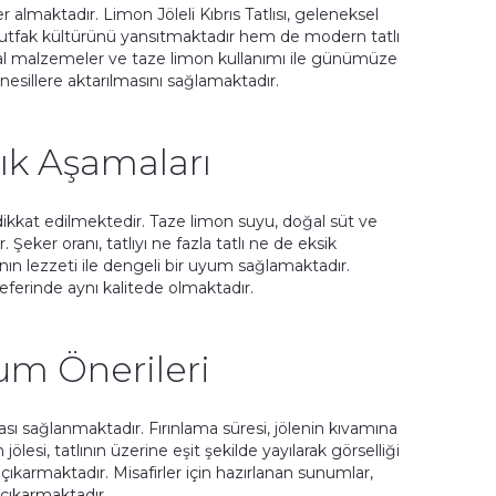
yer almaktadır. Limon Jöleli Kıbrıs Tatlısı, geleneksel
rel mutfak kültürünü yansıtmaktadır hem de modern tatlı
ğal malzemeler ve taze limon kullanımı ile günümüze
 nesillere aktarılmasını sağlamaktadır.
ık Aşamaları
 dikkat edilmektedir. Taze limon suyu, doğal süt ve
. Şeker oranı, tatlıyı ne fazla tatlı ne de eksik
ın lezzeti ile dengeli bir uyum sağlamaktadır.
seferinde aynı kalitede olmaktadır.
um Önerileri
ası sağlanmaktadır. Fırınlama süresi, jölenin kıvamına
si, tatlının üzerine eşit şekilde yayılarak görselliği
a çıkarmaktadır. Misafirler için hazırlanan sunumlar,
 çıkarmaktadır.