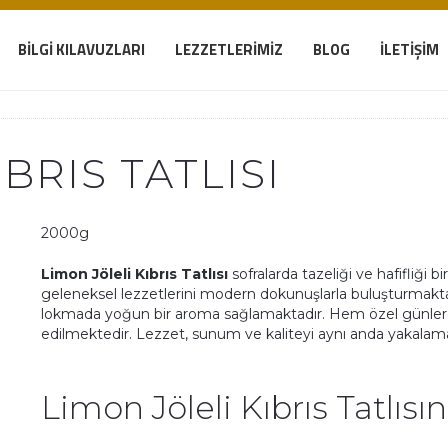
BILGI KILAVUZLARI
LEZZETLERIMIZ
BLOG
İLETIŞIM
BRIS TATLISI
2000g
Limon Jöleli Kıbrıs Tatlısı
sofralarda tazeliği ve hafifliği b
geleneksel lezzetlerini modern dokunuşlarla buluşturmaktad
lokmada yoğun bir aroma sağlamaktadır. Hem özel günlerde
edilmektedir. Lezzet, sunum ve kaliteyi aynı anda yakalamak
Limon Jöleli Kıbrıs Tatlısı