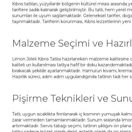
Kıbrıs tatlıları, yüzyıllardır bölgenin kültürel mirası arasında 
tariflere sadık kalınarak geliştirilmiştir. Bu tatlı, hem ye
sunumları ile uyum sağlamaktadır. Geleneksel tarifler, do
taşınmaktadır. Tariflerin korunması, Kıbrıs lezzetlerinin yeni
Malzeme Seçimi ve Hazırl
Limon Jöleli Kıbrıs Tatlısı hazırlanırken malzeme kalitesine
kaliteli un kullanılması tatlıya hafif bir doku kazandırmaktadır
bırakacak şekilde ayarlanmaktadır. Hamurun kıvamı, kreman
Hazırlık süreci, adım adım uygulandığında tatlının tadı her 
Pişirme Teknikleri ve Sun
Tatlı, uygun sıcaklıkta fırınlanarak iç kısmının yumuşak kalm
zarar vermeden tamamlanmaktadır. Sunum sırasında limon jöle
artırmaktadır. Servis tabağı seçimi, tatlının şıklığını ön plan
tatlıyı sadece lezzet olarak değil, estetik olarak da ön plana