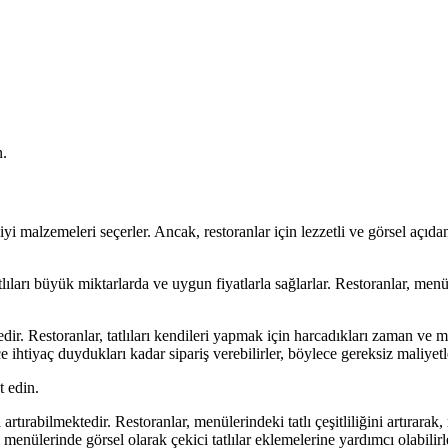
n.
i malzemeleri seçerler. Ancak, restoranlar için lezzetli ve görsel açıdan
tlıları büyük miktarlarda ve uygun fiyatlarla sağlarlar. Restoranlar, menüle
tedir. Restoranlar, tatlıları kendileri yapmak için harcadıkları zaman ve 
ce ihtiyaç duydukları kadar sipariş verebilirler, böylece gereksiz maliyetle
t edin.
artırabilmektedir. Restoranlar, menülerindeki tatlı çeşitliliğini artırarak
n menülerinde görsel olarak çekici tatlılar eklemelerine yardımcı olabilirl