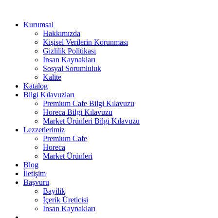
Kurumsal
Hakkımızda
Kişisel Verilerin Korunması
Gizlilik Politikası
İnsan Kaynakları
Sosyal Sorumluluk
Kalite
Katalog
Bilgi Kılavuzları
Premium Cafe Bilgi Kılavuzu
Horeca Bilgi Kılavuzu
Market Ürünleri Bilgi Kılavuzu
Lezzetlerimiz
Premium Cafe
Horeca
Market Ürünleri
Blog
İletişim
Başvuru
Bayilik
İçerik Üreticisi
İnsan Kaynakları