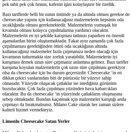
pek tabii pek çok fırının, kafenin işini kolaylaştırır bir özellik.
Bazı tariflerde belli bir ısının üstünde ya da altında olması gerekse de
cheesecake yapımı için kullanacağınız malzemelerin hepsinin oda
sıcaklığında olması gerekmektedir. Malzemelerin yumuşak bir
kıvamda olması kolayca çırpılmalarına yardımcı olacaktır.
Malzemelerin en iyi şekilde karışması tatlınızı yaparken en önemli
aşamalardan birini oluşturmaktadır. Fakat aynı zamanda çok fazla
çırpılmaması gerektiğinden ötürü oda sıcaklığının altında
kullanacağınız malzemeler fazla çırpmanıza neden olacağı için
kıvamının tutturmakta size zorluk yaratabilir. Malzemelerin iyi
karışması demek uzun süre çırpmanız anlamına gelmez. Bazı tarifler
karışıma koyulan malzemelerin çok uzun süre çırpılması gerekiyor
olsa da cheesecake için bu durum geçersizdir. Cheesecake ‘in en
dikkat çekici yanlarından biri de pürüzsüz bir yüzeye sahip
olmasıdır. Yüzeyde oluşacak çatlaklar ise istediğiniz görünüm
bozulucaktır. Çok fazla çırpılması yüzünden hava kabarcıkları
olacaktır. Bu da cheesecake ‘in yüzeyinde çatlakların oluşmasına
sebep olmaktadır. Bundan kaçınmak için malzemeler karıştığı anda
çırpmayı da bırakmalısınız. Milano Cake olarak her zaman sizlere
kaliteli hizmet vermekteyiz.
Limonlu Cheesecake Satan Yerler