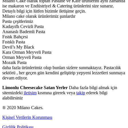
Milano Cake olarak toptan Pastane ve Kafe ürünlerini aynı zamanda
ise makaron ve Endüstriyel & Catering ürünlerini size sunarız.
Detaylı bilgi için lütfen bizimle iletişime geçin.
Milano cake olarak ürünlerimiz şunlardır
Pasta çeşitlerimiz
Kadayıflı Cevizli Pasta
Ananaslı Bademli Pasta
Fıstık Bahçesi
Fıstıklı Pasta
Devil’s My Black
Kara Orman Meyveli Pasta
Orman Meyveli Pasta
Mozaik Pasta
daha fazla ürünlerimiz olup bunları sizlere sunmaktayız. Pastacılık
sektörü , her geçen gün kendini geliştirip yepyeni lezzetleri sunmaya
devam ediyor.
Limonlu Cheesecake Satan Yerler
Daha fazla bilgi almak için
sitemizdeki
iletişim
kısmına girerek veya
takip
ederek bilgi
alabilirsiniz
® 2020 Milano Cakes.
Kişisel Verilerin Korunması
Gizlilik Politikası