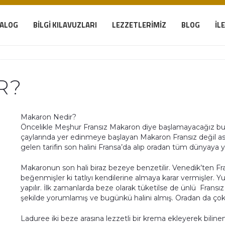
TALOG
BILGI KILAVUZLARI
LEZZETLERIMIZ
BLOG
İL
R?
Makaron Nedir?
Öncelikle Meşhur Fransız Makaron diye başlamayacağız bu ya
çaylarında yer edinmeye başlayan Makaron Fransız değil aslen
gelen tarifin son halini Fransa’da alıp oradan tüm dünyaya yay
Makaronun son hali biraz bezeye benzetilir. Venedik’ten Fr
beğenmişler ki tatlıyı kendilerine almaya karar vermişler
yapılır. İlk zamanlarda beze olarak tüketilse de ünlü Frans
şekilde yorumlamış ve bugünkü halini almış. Oradan da ço
Laduree iki beze arasına lezzetli bir krema ekleyerek biline