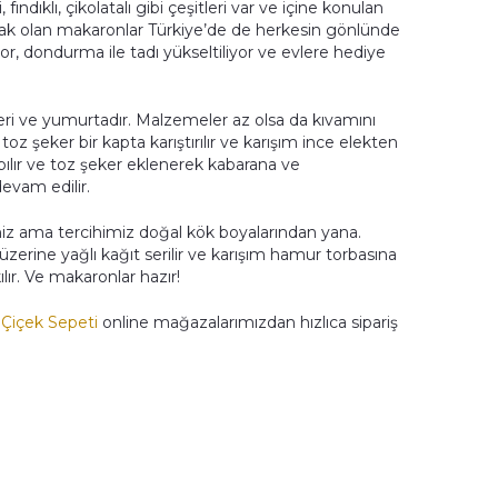
ındıklı, çikolatalı gibi çeşitleri var ve içine konulan
ak olan makaronlar Türkiye’de de herkesin gönlünde
or, dondurma ile tadı yükseltiliyor ve evlere hediye
ri ve yumurtadır. Malzemeler az olsa da kıvamını
z şeker bir kapta karıştırılır ve karışım ince elekten
ırpılır ve toz şeker eklenerek kabarana ve
evam edilir.
iniz ama tercihimiz doğal kök boyalarından yana.
si üzerine yağlı kağıt serilir ve karışım hamur torbasına
ılır. Ve makaronlar hazır!
,
Çiçek Sepeti
online mağazalarımızdan hızlıca sipariş