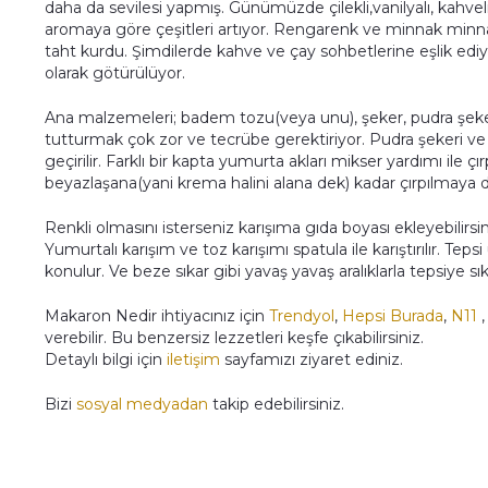
daha da sevilesi yapmış. Günümüzde çilekli,vanilyalı, kahveli, f
aromaya göre çeşitleri artıyor. Rengarenk ve minnak minn
taht kurdu. Şimdilerde kahve ve çay sohbetlerine eşlik ediy
olarak götürülüyor.
Ana malzemeleri; badem tozu(veya unu), şeker, pudra şeke
tutturmak çok zor ve tecrübe gerektiriyor. Pudra şekeri ve to
geçirilir. Farklı bir kapta yumurta akları mikser yardımı ile ç
beyazlaşana(yani krema halini alana dek) kadar çırpılmaya d
Renkli olmasını isterseniz karışıma gıda boyası ekleyebilirs
Yumurtalı karışım ve toz karışımı spatula ile karıştırılır. Tep
konulur. Ve beze sıkar gibi yavaş yavaş aralıklarla tepsiye sık
Makaron Nedir ihtiyacınız için
Trendyol
,
Hepsi Burada
,
N11
verebilir. Bu benzersiz lezzetleri keşfe çıkabilirsiniz.
Detaylı bilgi için
iletişim
sayfamızı ziyaret ediniz.
Bizi
sosyal medyadan
takip edebilirsiniz.