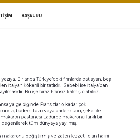
ETIŞIM
BAŞVURU
zıya. Bir anda Türkiye’deki fırınlarda patlayan, beş
 İtalyan kökenli bir tatlıdır. Sebebi ise İtalya’dan
ılmasıdır. Bu işe biraz Fransız kalmış olabiliriz.
ansa’ya geldiğinde Fransızlar o kadar çok
. Yumurta, badem tozu veya badem unu, şeker ile
ız makaron pastanesi Laduree makaronu farklı bir
k beğenilerek tüm dünyaya yayılmış.
n makaronu değiştirmiş ve zaten lezzetli olan halini