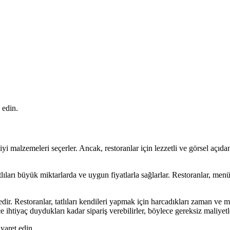
 edin.
i malzemeleri seçerler. Ancak, restoranlar için lezzetli ve görsel açıdan
tlıları büyük miktarlarda ve uygun fiyatlarla sağlarlar. Restoranlar, menüle
tedir. Restoranlar, tatlıları kendileri yapmak için harcadıkları zaman ve 
ce ihtiyaç duydukları kadar sipariş verebilirler, böylece gereksiz maliyetle
yaret edin.