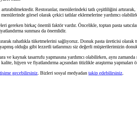
artırabilmektedir. Restoranlar, menülerindeki tatlı çeşitliliğini artırarak
n menülerinde görsel olarak çekici tatlılar eklemelerine yardımcı olabilirl
eleri gereken birkaç önemli faktör vardır. Öncelikle, toptan pasta satıcıl
 fiyatlandırma sunması da önemlidir.
rarak rahatlıkla tüketmelerini sağlıyoruz. Donuk pasta üreticisi olarak
yapmış olduğu gibi lezzetli tatlarımızı siz değerli müşterilerimizin donuk
, para ve kaynak tasarrufu yapmasına yardımcı olabilirken, aynı zamanda 
 kalite, hijyen ve fiyatlandırma açısından titizlikle araştırma yapmaları 
etişime geçebilirsiniz
. Bizleri sosyal medyadan
takip edebilirsiniz
.