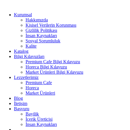
Kurumsal
Hakkımızda
Kişisel Verilerin Korunması
Gizlilik Politikası
İnsan Kaynakları
Sosyal Sorumluluk
Kalite
Katalog
Bilgi Kılavuzları
Premium Cafe Bilgi Kılavuzu
Horeca Bilgi Kılavuzu
Market Ürünleri Bilgi Kılavuzu
Lezzetlerimiz
Premium Cafe
Horeca
Market Ürünleri
Blog
İletişim
Başvuru
Bayilik
İçerik Üreticisi
İnsan Kaynakları