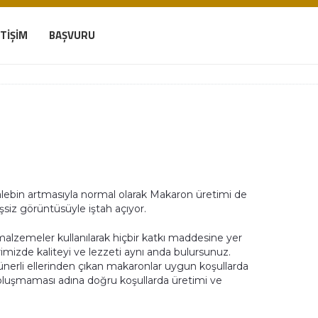
ETIŞIM
BAŞVURU
alebin artmasıyla normal olarak Makaron üretimi de
siz görüntüsüyle iştah açıyor.
lzemeler kullanılarak hiçbir katkı maddesine yer
imizde kaliteyi ve lezzeti aynı anda bulursunuz.
nerli ellerinden çıkan makaronlar uygun koşullarda
 oluşmaması adına doğru koşullarda üretimi ve