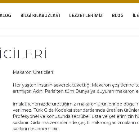
TALOG
BILGI KILAVUZLARI
LEZZETLERIMIZ
BLOG
İL
CILERI
Makaron Üreticileri
Her yaştan insanın severek tükettiği Makaron çeşitlerine t
artmıştır. Adını Paris’ten tüm Dünya’ya duyuran makaron eş
İmalathanemizde ürettiğimiz makaron ürünlerinde doğal ma
verilmez. Türk Gıda Kodeksi standartlarında üretilen ürünler
Profesyonel ve konusunda tecrübeli usta ve şeflerimizin hü
saklanır. Gıda malzemelerinde çeşitli mikroorganizmaların
saklanması önemlidir.