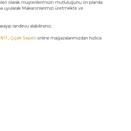
ileri olarak müşterilerimizin mutluluğunu ön planda
na uyularak Makaronlarımızı üretmekte ve
yıp randevu alabilirsiniz.
,
N11
,
Çiçek Sepeti
online mağazalarımızdan hızlıca