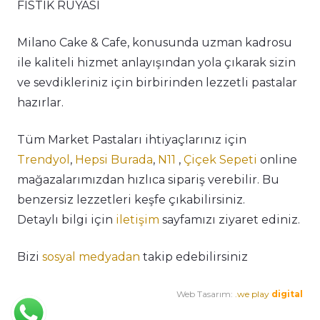
FISTIK RÜYASI
Milano Cake & Cafe, konusunda uzman kadrosu
ile kaliteli hizmet anlayışından yola çıkarak sizin
ve sevdikleriniz için birbirinden lezzetli pastalar
hazırlar.
Tüm Market Pastaları ihtiyaçlarınız için
Trendyol
,
Hepsi Burada
,
N11
,
Çiçek Sepeti
online
mağazalarımızdan hızlıca sipariş verebilir. Bu
benzersiz lezzetleri keşfe çıkabilirsiniz.
Detaylı bilgi için
iletişim
sayfamızı ziyaret ediniz.
Bizi
sosyal medyadan
takip edebilirsiniz
Web Tasarım:
.we play
digital
Premium Cafe
Market Ürünleri
Horeca