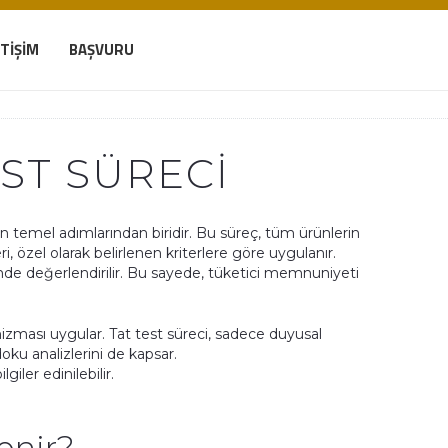
ETIŞIM
BAŞVURU
ST SÜRECI
lün temel adımlarından biridir. Bu süreç, tüm ürünlerin
 özel olarak belirlenen kriterlere göre uygulanır.
imde değerlendirilir. Bu sayede, tüketici memnuniyeti
izması uygular. Tat test süreci, sadece duyusal
ku analizlerini de kapsar.
giler edinilebilir.
lenir?