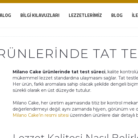
TALOG
BILGI KILAVUZLARI
LEZZETLERIMIZ
BLOG
İL
RÜNLERINDE TAT TE
Milano Cake ürünlerinde tat test süreci
, kalite kontro
mükemmel lezzet standardına ulaşmasını sağlar. Tat testleri,
Her ürün, farklı aromalara sahip olacak şekilde dengeli biç
sürekli olarak en üst düzeyde tutulur.
Milano Cake, her üretim aşamasında titiz bir kontrol mekan
değerlendirmeyi değil; aynı zamanda hijyen, görünüm ve do
Milano Cake’in resmi sitesi
üzerinden ürünlere dair detaylı bil
Lezzet Kalitesi Nasıl Belir