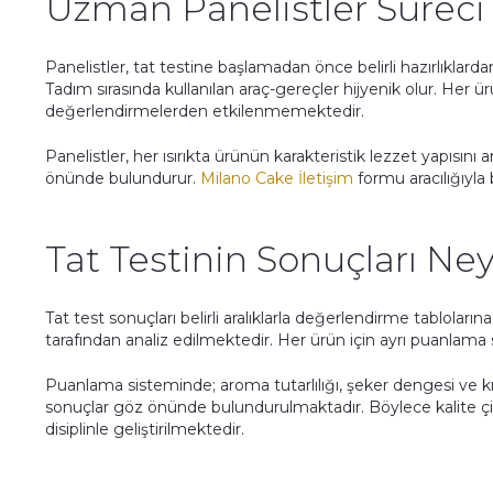
Uzman Panelistler Süreci 
Panelistler, tat testine başlamadan önce belirli hazırlıklarda
Tadım sırasında kullanılan araç-gereçler hijyenik olur. Her 
değerlendirmelerden etkilenmemektedir.
Panelistler, her ısırıkta ürünün karakteristik lezzet yapısını 
önünde bulundurur.
Milano Cake İletişim
formu aracılığıyla
Tat Testinin Sonuçları Ne
Tat test sonuçları belirli aralıklarla değerlendirme tabloları
tarafından analiz edilmektedir. Her ürün için ayrı puanlama si
Puanlama sisteminde; aroma tutarlılığı, şeker dengesi ve 
sonuçlar göz önünde bulundurulmaktadır. Böylece kalite çiz
disiplinle geliştirilmektedir.