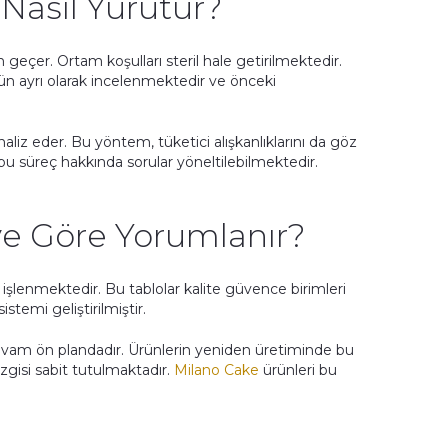
Nasıl Yürütür?
n geçer. Ortam koşulları steril hale getirilmektedir.
ürün ayrı olarak incelenmektedir ve önceki
analiz eder. Bu yöntem, tüketici alışkanlıklarını da göz
 bu süreç hakkında sorular yöneltilebilmektedir.
ye Göre Yorumlanır?
na işlenmektedir. Bu tablolar kalite güvence birimleri
stemi geliştirilmiştir.
kıvam ön plandadır. Ürünlerin yeniden üretiminde bu
gisi sabit tutulmaktadır.
Milano Cake
ürünleri bu