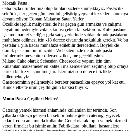
Mozaik Pasta
daha fazla ürünlerimiz olup bunları sizlere sunmaktayız. Pastacılık
sektörü , her geçen gün kendini geliştirip yepyeni lezzetleri sunmaya
devam ediyor. Toptan Makaron Satan Yerler
Özellikle işçilik maliyetleri de her geçen gün artmakta ve çalışma
hayatının nedeniyle vakit sıkıntısı çeken bir sektördür. Kafe pastane
işletme market ve diğer gıda satış yerlerinde satılan donuk pastaların
muhafaza edilmesi için -18 derece civarında soğukluk gerekir. Ve bu
pastalar 1 yıla kadar muhafaza edilebilir derecededir. Böylelikle
donuk pastanın ömrü uzatılır Web sitemizde de donuk pasta
ürünlerimiz mevcuttur dilerseniz iletişime geçebilirsiniz.
Milano Cake olarak Sebastian Cheesecake yapımı için tüm
kullanılan malzemeler en kaliteli malzemelerden seçilmiş olup ortaya
harika bir lezzet sunulmuştur. İşlerimizi son derece titizlikle
halletmekteyiz.
Gastronominin gelişmesiyle beraber pastacılıkta epeyce yol kat etti.
Bunda elbette ürün çeşitliliğinin katkısı büyük.
Mono Pasta Çeşitleri Neler?
Catering yemek hizmeti anlamında kullanılan bir terimdir. Son
yıllarda oldukça gelişen bir sektör haline gelen catering, yiyecek
tedarik eden anlamında kullanılır. Genel olarak toplu yemek hizmeti
veren firmalar bu isimle anılır. Fabrikalara, okullara, hastanelere,