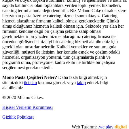
küçük ve büyük ölçekli kurumlara, kuruluş ve işletmelere ve hatta az
sayıda katılımcısı olan toplantılara verilen toplu yemek hizmetleri,
catering terimi altında değerlendirilir. Biz Milano Cake olarak sizlere
her zaman pasta üzerine catering hizmeti sunmaktayız. Catering
hizmeti alacağınız firmanın kaliteli olması gerekmektedir. Çünkü
almış olduğunuz hizmetin kaliteli olması için. Sektörde yer alan her
firmanın kendine özgü bir çalışma şekline sahip olması
gerekmektedir bu yüzden hizmet alacağınız catering firması ile
önceden görüşmelisiniz. İyi bir catering hizmeti alabilmeniz için
gerekli olan unsurlar nelerdir. Kaliteli yemekler ve sunum, gıda
güvenliği, müşteri ile iletişim, her konuda esnek ve çözüm odaklı
hizmetler, organizasyon yöntemi, tüm çalışmalarda planlı ve
programlı olma, profesyonel kadro ekibi ile birlikte bir çalışma
sergilenmesi gerekmektedir.
Mono Pasta Çeşitleri Neler?
Daha fazla bilgi almak için
sitemizdeki
iletişim
kısmına girerek veya
takip
ederek bilgi
alabilirsiniz
® 2020 Milano Cakes.
Kişisel Verilerin Korunması
Gizlilik Politikası
Web Tasarım:
.we play
digital