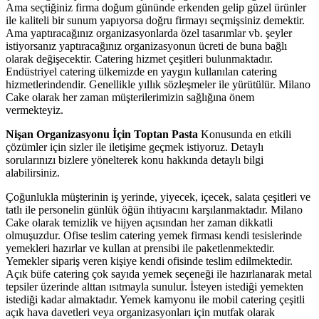
Ama seçtiğiniz firma doğum gününde erkenden gelip güzel ürünler
ile kaliteli bir sunum yapıyorsa doğru firmayı seçmişsiniz demektir.
Ama yaptıracağınız organizasyonlarda özel tasarımlar vb. şeyler
istiyorsanız yaptıracağınız organizasyonun ücreti de buna bağlı
olarak değişecektir. Catering hizmet çeşitleri bulunmaktadır.
Endüstriyel catering ülkemizde en yaygın kullanılan catering
hizmetlerindendir. Genellikle yıllık sözleşmeler ile yürütülür. Milano
Cake olarak her zaman müşterilerimizin sağlığına önem
vermekteyiz.
Nişan Organizasyonu İçin Toptan Pasta
Konusunda en etkili
çözümler için sizler ile iletişime geçmek istiyoruz. Detaylı
sorularınızı bizlere yönelterek konu hakkında detaylı bilgi
alabilirsiniz.
Çoğunlukla müşterinin iş yerinde, yiyecek, içecek, salata çeşitleri ve
tatlı ile personelin günlük öğün ihtiyacını karşılanmaktadır. Milano
Cake olarak temizlik ve hijyen açısından her zaman dikkatli
olmuşuzdur. Ofise teslim catering yemek firması kendi tesislerinde
yemekleri hazırlar ve kullan at prensibi ile paketlenmektedir.
Yemekler sipariş veren kişiye kendi ofisinde teslim edilmektedir.
Açık büfe catering çok sayıda yemek seçeneği ile hazırlanarak metal
tepsiler üzerinde alttan ısıtmayla sunulur. İsteyen istediği yemekten
istediği kadar almaktadır. Yemek kamyonu ile mobil catering çeşitli
açık hava davetleri veya organizasyonları için mutfak olarak