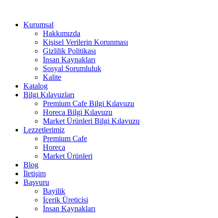
Kurumsal
Hakkımızda
Kişisel Verilerin Korunması
Gizlilik Politikası
İnsan Kaynakları
Sosyal Sorumluluk
Kalite
Katalog
Bilgi Kılavuzları
Premium Cafe Bilgi Kılavuzu
Horeca Bilgi Kılavuzu
Market Ürünleri Bilgi Kılavuzu
Lezzetlerimiz
Premium Cafe
Horeca
Market Ürünleri
Blog
İletişim
Başvuru
Bayilik
İçerik Üreticisi
İnsan Kaynakları