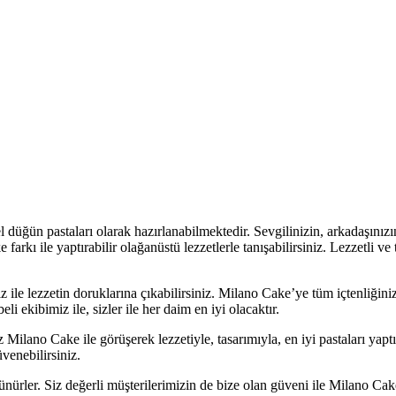
l düğün pastaları olarak hazırlanabilmektedir. Sevgilinizin, arkadaşınızı
 farkı ile yaptırabilir olağanüstü lezzetlerle tanışabilirsiniz. Lezzetli v
z ile lezzetin doruklarına çıkabilirsiniz. Milano Cake’ye tüm içtenliğin
li ekibimiz ile, sizler ile her daim en iyi olacaktır.
Milano Cake ile görüşerek lezzetiyle, tasarımıyla, en iyi pastaları yaptı
venebilirsiniz.
nürler. Siz değerli müşterilerimizin de bize olan güveni ile Milano Cak