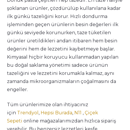
Donuk pasta çeşitleri hep tazedir. En taze haliyle
şoklanan ürünler, çözdürülüp kullanılana kadar
ilk günkü tazeliğini korur. Hızlı dondurma
işleminden geçen ürünlerin besin değerleri ilk
günkü seviyede korunurken, taze tüketilen
ürünler üretildikleri andan itibaren hem besin
değerini hem de lezzetini kaybetmeye başlar.
Kimyasal hiçbir koruyucu kullanmadan yapılan
bu doğal saklama yönetimi sadece ürünün
tazeliğini ve lezzetini korumakla kalmaz, aynı
zamanda mikroorganizmaların çoğalmasını da
engeller.
Tüm ürünlerimize olan ihtiyacınız
için
Trendyol
,
Hepsi Burada
,
N11
,
Çiçek
Sepeti
online mağazalarımızdan hızlıca sipariş
verebilir. Bu benzersiz lezzetleri keşfe