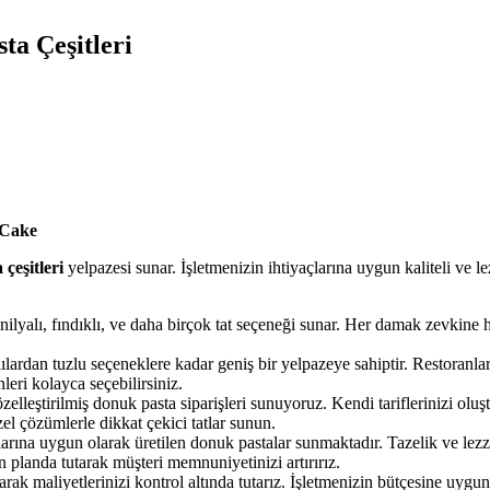
ta Çeşitleri
 Cake
çeşitleri
yelpazesi sunar. İşletmenizin ihtiyaçlarına uygun kaliteli ve
ilyalı, fındıklı, ve daha birçok tat seçeneği sunar. Her damak zevkine h
ardan tuzlu seçeneklere kadar geniş bir yelpazeye sahiptir. Restoranlar ve
leri kolayca seçebilirsiniz.
zelleştirilmiş donuk pasta siparişleri sunuyoruz. Kendi tariflerinizi oluşt
zel çözümlerle dikkat çekici tatlar sunun.
rına uygun olarak üretilen donuk pastalar sunmaktadır. Tazelik ve lezzet 
ön planda tutarak müşteri memnuniyetinizi artırırız.
ak maliyetlerinizi kontrol altında tutarız. İşletmenizin bütçesine uygun öz