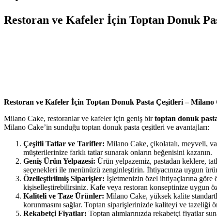
Restoran ve Kafeler İçin Toptan Donuk Pas
Restoran ve Kafeler İçin Toptan Donuk Pasta Çeşitleri – Milano
Milano Cake, restoranlar ve kafeler için geniş bir
toptan donuk pasta 
Milano Cake’in sunduğu toptan donuk pasta çeşitleri ve avantajları:
Çeşitli Tatlar ve Tarifler:
Milano Cake, çikolatalı, meyveli, van
müşterilerinize farklı tatlar sunarak onların beğenisini kazanın.
Geniş Ürün Yelpazesi:
Ürün yelpazemiz, pastadan keklere, tatlıl
seçenekleri ile menünüzü zenginleştirin. İhtiyacınıza uygun ürün
Özelleştirilmiş Siparişler:
İşletmenizin özel ihtiyaçlarına göre ö
kişiselleştirebilirsiniz. Kafe veya restoran konseptinize uygun ö
Kaliteli ve Taze Ürünler:
Milano Cake, yüksek kalite standartla
korunmasını sağlar. Toptan siparişlerinizde kaliteyi ve tazeliği 
Rekabetçi Fiyatlar:
Toptan alımlarınızda rekabetçi fiyatlar sunar