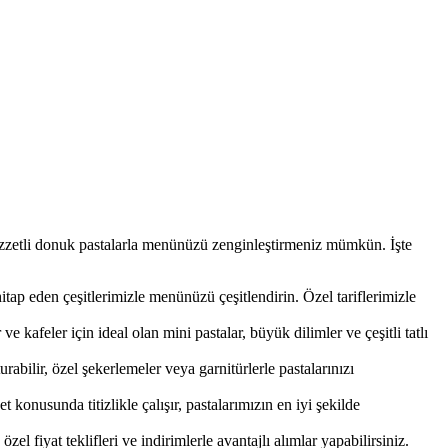
 lezzetli donuk pastalarla menünüzü zenginleştirmeniz mümkün. İşte
itap eden çeşitlerimizle menünüzü çeşitlendirin. Özel tariflerimizle
 kafeler için ideal olan mini pastalar, büyük dilimler ve çeşitli tatlı
urabilir, özel şekerlemeler veya garnitürlerle pastalarınızı
konusunda titizlikle çalışır, pastalarımızın en iyi şekilde
el fiyat teklifleri ve indirimlerle avantajlı alımlar yapabilirsiniz.