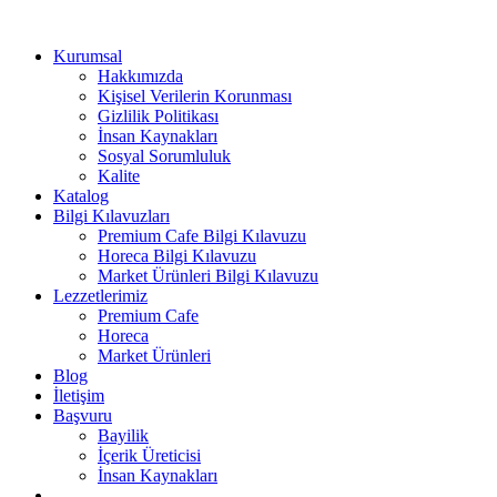
Kurumsal
Hakkımızda
Kişisel Verilerin Korunması
Gizlilik Politikası
İnsan Kaynakları
Sosyal Sorumluluk
Kalite
Katalog
Bilgi Kılavuzları
Premium Cafe Bilgi Kılavuzu
Horeca Bilgi Kılavuzu
Market Ürünleri Bilgi Kılavuzu
Lezzetlerimiz
Premium Cafe
Horeca
Market Ürünleri
Blog
İletişim
Başvuru
Bayilik
İçerik Üreticisi
İnsan Kaynakları