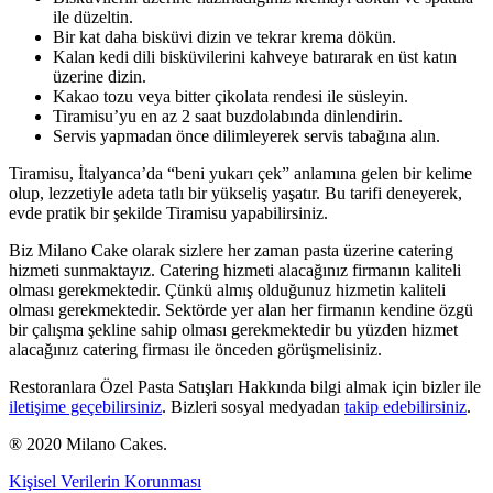
ile düzeltin.
Bir kat daha bisküvi dizin ve tekrar krema dökün.
Kalan kedi dili bisküvilerini kahveye batırarak en üst katın
üzerine dizin.
Kakao tozu veya bitter çikolata rendesi ile süsleyin.
Tiramisu’yu en az 2 saat buzdolabında dinlendirin.
Servis yapmadan önce dilimleyerek servis tabağına alın.
Tiramisu, İtalyanca’da “beni yukarı çek” anlamına gelen bir kelime
olup, lezzetiyle adeta tatlı bir yükseliş yaşatır. Bu tarifi deneyerek,
evde pratik bir şekilde Tiramisu yapabilirsiniz.
Biz Milano Cake olarak sizlere her zaman pasta üzerine catering
hizmeti sunmaktayız. Catering hizmeti alacağınız firmanın kaliteli
olması gerekmektedir. Çünkü almış olduğunuz hizmetin kaliteli
olması gerekmektedir. Sektörde yer alan her firmanın kendine özgü
bir çalışma şekline sahip olması gerekmektedir bu yüzden hizmet
alacağınız catering firması ile önceden görüşmelisiniz.
Restoranlara Özel Pasta Satışları Hakkında bilgi almak için bizler ile
iletişime geçebilirsiniz
. Bizleri sosyal medyadan
takip edebilirsiniz
.
® 2020 Milano Cakes.
Kişisel Verilerin Korunması