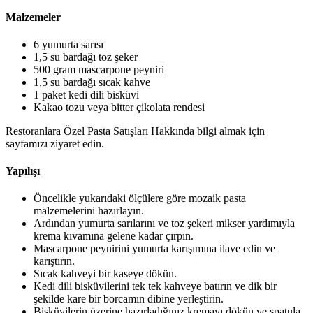
Malzemeler
6 yumurta sarısı
1,5 su bardağı toz şeker
500 gram mascarpone peyniri
1,5 su bardağı sıcak kahve
1 paket kedi dili bisküvi
Kakao tozu veya bitter çikolata rendesi
Restoranlara Özel Pasta Satışları Hakkında bilgi almak için
sayfamızı ziyaret edin.
Yapılışı
Öncelikle yukarıdaki ölçülere göre mozaik pasta
malzemelerini hazırlayın.
Ardından yumurta sarılarını ve toz şekeri mikser yardımıyla
krema kıvamına gelene kadar çırpın.
Mascarpone peynirini yumurta karışımına ilave edin ve
karıştırın.
Sıcak kahveyi bir kaseye dökün.
Kedi dili bisküvilerini tek tek kahveye batırın ve dik bir
şekilde kare bir borcamın dibine yerleştirin.
Bisküvilerin üzerine hazırladığınız kremayı dökün ve spatula