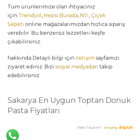
Tüm ürünlerimize olan ihtiyacınız
için
Trendyol
,
Hepsi Burada
,
N11
,
Çiçek
Sepeti
online mağazalarımızdan hızlıca sipariş
verebilir. Bu benzersiz lezzetleri keşfe
çıkabilirsiniz.
hakkında Detaylı bilgi için
iletişim
sayfamızı
ziyaret ediniz. Bizi
sosyal medyadan
takip
edebilirsiniz.
Sakarya En Uygun Toptan Donuk
Pasta Fiyatları
Web Tasarım:
.we play
digital
Premium Cafe
Market Ürünleri
Horeca