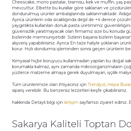
Cheescake, mono pastalar, tiramisu, kek ve muffin, yaş pastal
mevcuttur. Elbette bu kurallar göre saklanan ve çözdürülen 
dondurulmuş ürünler ambalajlarında saklanmaktadır. Aldığın
Ayrıca ürünlerin oda sıcaklığında değil de +4 derece çözü
yaygınlıkta kullanılan donuk pasta üretimimiz güvenilirliğini
güvensizlik yaratmayacak olan firmamız size bu konuda g
bizlerinde memnuniyetidir. Sizlerin başarısı bizlerin başarıs
alışveriş yapabilirisiniz. Ayrıca En taze haliyle şoklanan ürün
korur. Hızlı dondurma işleminden sonra geçen ürünlerin be
Kimyasal hiçbir koruyucu kullanmadan yapılan bu doğal sak
korumakla kalmaz, aynı zamanda mikroorganizmaların çoğalm
yüzlerce malzeme almaya gerek duyulmayan, işçilik maliyetin
Tüm ürünlerimize olan ihtiyacınız için
Trendyol
,
Hepsi Bura
sipariş verebilir. Bu benzersiz lezzetleri keşfe çıkabilirsiniz.
hakkında Detaylı bilgi için
iletişim
sayfamızı ziyaret ediniz. 
Sakarya Kaliteli Toptan Do