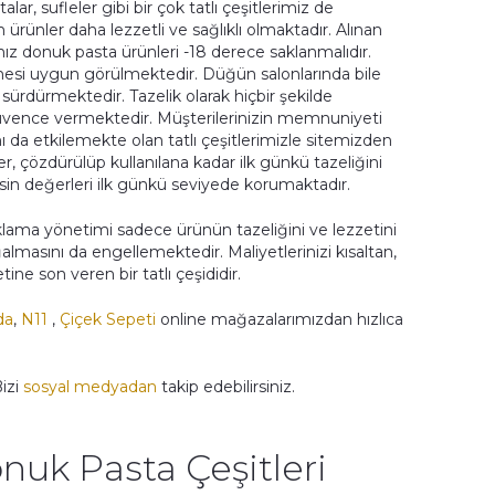
ar, sufleler gibi bir çok tatlı çeşitlerimiz de
ürünler daha lezzetli ve sağlıklı olmaktadır. Alınan
ız donuk pasta ürünleri -18 derece saklanmalıdır.
lmesi uygun görülmektedir. Düğün salonlarında bile
 sürdürmektedir. Tazelik olarak hiçbir şekilde
üvence vermektedir. Müşterilerinizin memnuniyeti
ını da etkilemekte olan tatlı çeşitlerimizle sitemizden
ler, çözdürülüp kullanılana kadar ilk günkü tazeliğini
sin değerleri ilk günkü seviyede korumaktadır.
lama yönetimi sadece ürünün tazeliğini ve lezzetini
asını da engellemektedir. Maliyetlerinizi kısaltan,
e son veren bir tatlı çeşididir.
da
,
N11
,
Çiçek Sepeti
online mağazalarımızdan hızlıca
Bizi
sosyal medyadan
takip edebilirsiniz.
nuk Pasta Çeşitleri