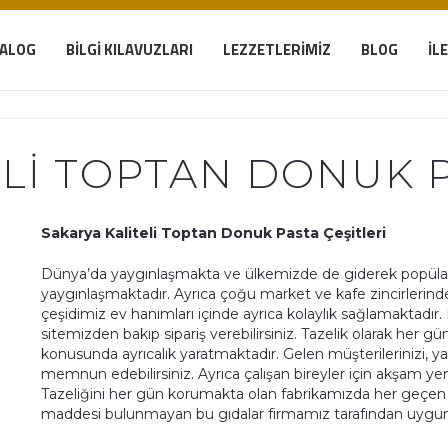
TALOG
BILGI KILAVUZLARI
LEZZETLERIMIZ
BLOG
İL
LI TOPTAN DONUK P
Sakarya Kaliteli Toptan Donuk Pasta Çeşitleri
Dünya’da yaygınlaşmakta ve ülkemizde de giderek popülari
yaygınlaşmaktadır. Ayrıca çoğu market ve kafe zincirlerinde
çeşidimiz ev hanımları içinde ayrıca kolaylık sağlamaktadır. 
sitemizden bakıp sipariş verebilirsiniz. Tazelik olarak her g
konusunda ayrıcalık yaratmaktadır. Gelen müşterilerinizi, yad
memnun edebilirsiniz. Ayrıca çalışan bireyler için akşam yeme
Tazeliğini her gün korumakta olan fabrikamızda her geçen g
maddesi bulunmayan bu gıdalar firmamız tarafından uygun k