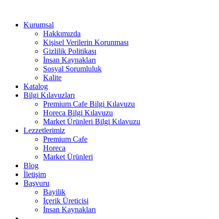
Kurumsal
Hakkımızda
Kişisel Verilerin Korunması
Gizlilik Politikası
İnsan Kaynakları
Sosyal Sorumluluk
Kalite
Katalog
Bilgi Kılavuzları
Premium Cafe Bilgi Kılavuzu
Horeca Bilgi Kılavuzu
Market Ürünleri Bilgi Kılavuzu
Lezzetlerimiz
Premium Cafe
Horeca
Market Ürünleri
Blog
İletişim
Başvuru
Bayilik
İçerik Üreticisi
İnsan Kaynakları