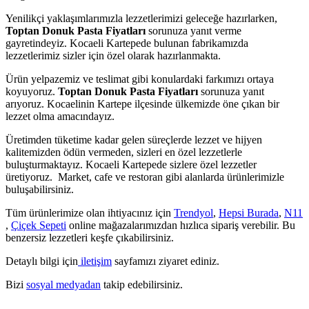
Yenilikçi yaklaşımlarımızla lezzetlerimizi geleceğe hazırlarken,
Toptan Donuk Pasta Fiyatları
sorunuza yanıt verme
gayretindeyiz. Kocaeli Kartepede bulunan fabrikamızda
lezzetlerimiz sizler için özel olarak hazırlanmakta.
Ürün yelpazemiz ve teslimat gibi konulardaki farkımızı ortaya
koyuyoruz.
Toptan Donuk Pasta Fiyatları
sorunuza yanıt
arıyoruz. Kocaelinin Kartepe ilçesinde ülkemizde öne çıkan bir
lezzet olma amacındayız.
Üretimden tüketime kadar gelen süreçlerde lezzet ve hijyen
kalitemizden ödün vermeden, sizleri en özel lezzetlerle
buluşturmaktayız. Kocaeli Kartepede sizlere özel lezzetler
üretiyoruz. Market, cafe ve restoran gibi alanlarda ürünlerimizle
buluşabilirsiniz.
Tüm ürünlerimize olan ihtiyacınız için
Trendyol
,
Hepsi Burada
,
N11
,
Çiçek Sepeti
online mağazalarımızdan hızlıca sipariş verebilir. Bu
benzersiz lezzetleri keşfe çıkabilirsiniz.
Detaylı bilgi için
iletişim
sayfamızı ziyaret ediniz.
Bizi
sosyal medyadan
takip edebilirsiniz.