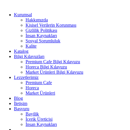
Kurumsal
Hakkımızda
Kişisel Verilerin Korunması
Gizlilik Politikası
İnsan Kaynakları
Sosyal Sorumluluk
Kalite
Katalog
Bilgi Kılavuzları
Premium Cafe Bilgi Kılavuzu
Horeca Bilgi Kılavuzu
Market Ürünleri Bilgi Kılavuzu
Lezzetlerimiz
Premium Cafe
Horeca
Market Ürünleri
Blog
İletişim
Başvuru
Bayilik
İçerik Üreticisi
İnsan Kaynakları