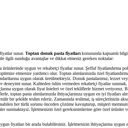
fiyatlar sunar.
Toptan donuk pasta fiyatları
konusunda kapsamlı bilgi 
ile ilgili sunduğu avantajlar ve dikkat etmeniz gereken noktalar:
rünlerinde uygun ve rekabetçi fiyatlar sunar. Şeffaf fiyatlandırma poli
optimize etmenize yardımcı olur. Toptan alımlarınızda özel fiyatlandırm
ndartlarına uygun olarak üretilmekteyiz. Donuk pastalarımız, lezzet ve
t ve deneyimi sunar. Kaliteden ödün vermeden rekabetçi fiyatlar sunmak, 
çlarına uygun olarak fiyat listeleri ve özel tekliflerle hizmet veriyoruz
lerle, toptan pasta alımlarınızda ihtiyaçlarınıza uygun en iyi fiyatları a
enilir bir şekilde teslim ederiz. Zamanında teslimat, iş süreçlerinizin aks
aşanabilen her türlü sorunu önceden çözüme kavuşturup, müşteri memnuni
er sunmaktayız. İşletmenizin özel gereksinimlerine göre özel ürünler ve
n fiyatları bir arada bulabilirsiniz. İşletmenizin ihtiyaçlarına uygun en