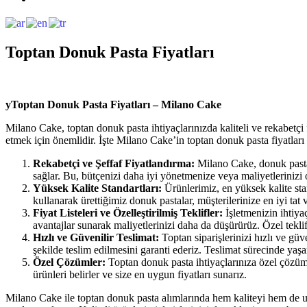
Toptan Donuk Pasta Fiyatları
yToptan Donuk Pasta Fiyatları – Milano Cake
Milano Cake, toptan donuk pasta ihtiyaçlarınızda kaliteli ve rekabetçi 
etmek için önemlidir. İşte Milano Cake’in toptan donuk pasta fiyatları 
Rekabetçi ve Şeffaf Fiyatlandırma:
Milano Cake, donuk pasta ü
sağlar. Bu, bütçenizi daha iyi yönetmenize veya maliyetlerinizi 
Yüksek Kalite Standartları:
Ürünlerimiz, en yüksek kalite sta
kullanarak ürettiğimiz donuk pastalar, müşterilerinize en iyi ta
Fiyat Listeleri ve Özelleştirilmiş Teklifler:
İşletmenizin ihtiya
avantajlar sunarak maliyetlerinizi daha da düşürürüz. Özel teklif
Hızlı ve Güvenilir Teslimat:
Toptan siparişlerinizi hızlı ve güv
şekilde teslim edilmesini garanti ederiz. Teslimat sürecinde y
Özel Çözümler:
Toptan donuk pasta ihtiyaçlarınıza özel çözüml
ürünleri belirler ve size en uygun fiyatları sunarız.
Milano Cake ile toptan donuk pasta alımlarında hem kaliteyi hem de uygu