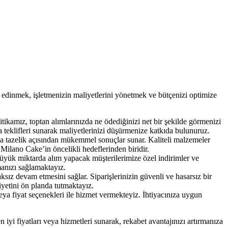
edinmek, işletmenizin maliyetlerini yönetmek ve bütçenizi optimize
tikamız, toptan alımlarınızda ne ödediğinizi net bir şekilde görmenizi
a teklifleri sunarak maliyetlerinizi düşürmenize katkıda bulunuruz.
ya tazelik açısından mükemmel sonuçlar sunar. Kaliteli malzemeler
Milano Cake’in öncelikli hedeflerinden biridir.
. Büyük miktarda alım yapacak müşterilerimize özel indirimler ve
lmanızı sağlamaktayız.
aksız devam etmesini sağlar. Siparişlerinizin güvenli ve hasarsız bir
yetini ön planda tutmaktayız.
ya fiyat seçenekleri ile hizmet vermekteyiz. İhtiyacınıza uygun
 iyi fiyatları veya hizmetleri sunarak, rekabet avantajınızı artırmanıza