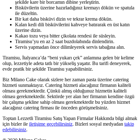
şekilde kare bir borcamın dibine yerleştirin.
Bisküvilerin üzerine hazırladığınız kremayı dökün ve spatula
ile düzeltin.
Bir kat daha bisküvi dizin ve tekrar krema dökün.
Kalan kedi dili bisküvilerini kahveye batırarak en üst katın
üzerine dizin.
Kakao tozu veya bitter çikolata rendesi ile süsleyin.
Tiramisu’yu en az 2 saat buzdolabında dinlendirin.
Servis yapmadan önce dilimleyerek servis tabağına alın.
Tiramisu, İtalyanca’da “beni yukarı çek” anlamına gelen bir kelime
olup, lezzetiyle adeta tatlı bir yükseliş yaşatır. Bu tarifi deneyerek,
evde pratik bir şekilde Tiramisu yapabilirsiniz.
Biz Milano Cake olarak sizlere her zaman pasta üzerine catering
hizmeti sunmaktayız. Catering hizmeti alacağınız firmanın kaliteli
olması gerekmektedir. Çünkü almış olduğunuz hizmetin kaliteli
olması gerekmektedir. Sektörde yer alan her firmanın kendine özgü
bir çalışma şekline sahip olması gerekmektedir bu yüzden hizmet
alacağınız catering firması ile önceden görüşmelisiniz.
Toptan Lezzetli Tiramisu Satış Yapan Firmalar Hakkında bilgi almak
için bizler ile
iletişime geçebilirsiniz
. Bizleri sosyal medyadan
takip
edebilirsiniz
.