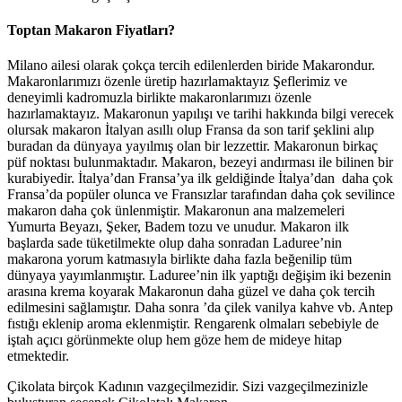
Toptan Makaron Fiyatları?
Milano ailesi olarak çokça tercih edilenlerden biride Makarondur.
Makaronlarımızı özenle üretip hazırlamaktayız Şeflerimiz ve
deneyimli kadromuzla birlikte makaronlarımızı özenle
hazırlamaktayız. Makaronun yapılışı ve tarihi hakkında bilgi verecek
olursak makaron İtalyan asıllı olup Fransa da son tarif şeklini alıp
buradan da dünyaya yayılmış olan bir lezzettir. Makaronun birkaç
püf noktası bulunmaktadır. Makaron, bezeyi andırması ile bilinen bir
kurabiyedir. İtalya’dan Fransa’ya ilk geldiğinde İtalya’dan daha çok
Fransa’da popüler olunca ve Fransızlar tarafından daha çok sevilince
makaron daha çok ünlenmiştir. Makaronun ana malzemeleri
Yumurta Beyazı, Şeker, Badem tozu ve unudur. Makaron ilk
başlarda sade tüketilmekte olup daha sonradan Laduree’nin
makarona yorum katmasıyla birlikte daha fazla beğenilip tüm
dünyaya yayımlanmıştır. Laduree’nin ilk yaptığı değişim iki bezenin
arasına krema koyarak Makaronun daha güzel ve daha çok tercih
edilmesini sağlamıştır. Daha sonra ’da çilek vanilya kahve vb. Antep
fıstığı eklenip aroma eklenmiştir. Rengarenk olmaları sebebiyle de
iştah açıcı görünmekte olup hem göze hem de mideye hitap
etmektedir.
Çikolata birçok Kadının vazgeçilmezidir. Sizi vazgeçilmezinizle