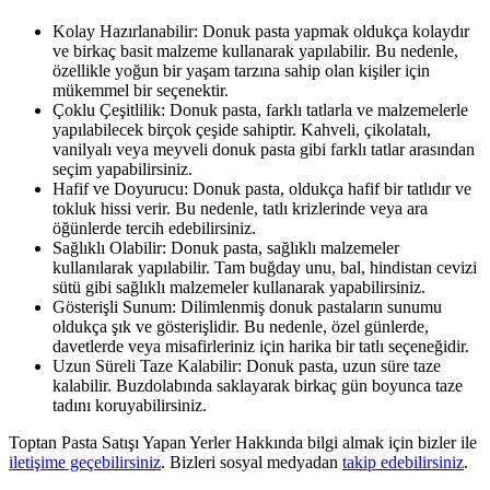
Kolay Hazırlanabilir: Donuk pasta yapmak oldukça kolaydır
ve birkaç basit malzeme kullanarak yapılabilir. Bu nedenle,
özellikle yoğun bir yaşam tarzına sahip olan kişiler için
mükemmel bir seçenektir.
Çoklu Çeşitlilik: Donuk pasta, farklı tatlarla ve malzemelerle
yapılabilecek birçok çeşide sahiptir. Kahveli, çikolatalı,
vanilyalı veya meyveli donuk pasta gibi farklı tatlar arasından
seçim yapabilirsiniz.
Hafif ve Doyurucu: Donuk pasta, oldukça hafif bir tatlıdır ve
tokluk hissi verir. Bu nedenle, tatlı krizlerinde veya ara
öğünlerde tercih edebilirsiniz.
Sağlıklı Olabilir: Donuk pasta, sağlıklı malzemeler
kullanılarak yapılabilir. Tam buğday unu, bal, hindistan cevizi
sütü gibi sağlıklı malzemeler kullanarak yapabilirsiniz.
Gösterişli Sunum: Dilimlenmiş donuk pastaların sunumu
oldukça şık ve gösterişlidir. Bu nedenle, özel günlerde,
davetlerde veya misafirleriniz için harika bir tatlı seçeneğidir.
Uzun Süreli Taze Kalabilir: Donuk pasta, uzun süre taze
kalabilir. Buzdolabında saklayarak birkaç gün boyunca taze
tadını koruyabilirsiniz.
Toptan Pasta Satışı Yapan Yerler Hakkında bilgi almak için bizler ile
iletişime geçebilirsiniz
. Bizleri sosyal medyadan
takip edebilirsiniz
.