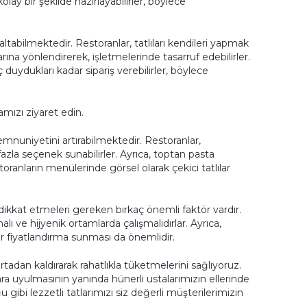
olay bir şekilde hazırlayabilirler, böylece
altabilmektedir. Restoranlar, tatlıları kendileri yapmak
ına yönlendirerek, işletmelerinde tasarruf edebilirler.
 duydukları kadar sipariş verebilirler, böylece
mızı ziyaret edin.
emnuniyetini artırabilmektedir. Restoranlar,
 fazla seçenek sunabilirler. Ayrıca, toptan pasta
storanların menülerinde görsel olarak çekici tatlılar
n dikkat etmeleri gereken birkaç önemli faktör vardır.
alı ve hijyenik ortamlarda çalışmalıdırlar. Ayrıca,
bir fiyatlandırma sunması da önemlidir.
adan kaldırarak rahatlıkla tüketmelerini sağlıyoruz.
ara uyulmasının yanında hünerli ustalarımızın ellerinde
 gibi lezzetli tatlarımızı siz değerli müşterilerimizin