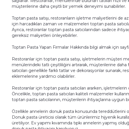
sağlarlar. Restoranlar, menülerinde bulunan tatlıları hızlı ve k
müşterilerine daha çeşitli bir yemek deneyimi sunabilirler.
Toptan pasta satışı, restoranların işletme maliyetlerini de az
için harcadıkları zaman ve malzemeleri toptan pasta satıcılar
Ayrıca, restoranlar toptan pasta satıcılarından sadece ihtiyaç
gereksiz maliyetleri önleyebilirler.
Toptan Pasta Yapan Firmalar Hakkında bilgi almak için sayfa
Restoranlar için toptan pasta satışı, işletmelerin müşteri m
menülerindeki tatlı çeşitliliğini artırarak, müşterilerine daha
satıcıları genellikle farklı tatlar ve dekorasyonlar sunarak, re
eklemelerine yardımcı olabilirler.
Restoranlar için toptan pasta satıcıları ararken, işletmeleri
Öncelikle, toptan pasta satıcıları kaliteli malzemeler kullanm
toptan pasta satıcılarının, müşterilerin ihtiyaçlarına uygun 
Özellikle annelerin donuk pasta konusunda tereddütlerini ort
Donuk pasta üreticisi olarak tüm ürünlerimiz hijyenik kurall
üretiliyor. Ev yapımı kıvamında tıpkı annelerin yapmış olduğu
donuk pasta ihtiyacını karşılıyoruz.