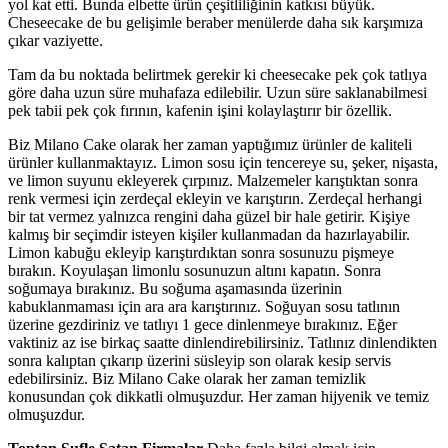
yol kat etti. Bunda elbette ürün çeşitliliğinin katkısı büyük.
Cheseecake de bu gelişimle beraber menülerde daha sık karşımıza
çıkar vaziyette.
Tam da bu noktada belirtmek gerekir ki cheesecake pek çok tatlıya
göre daha uzun süre muhafaza edilebilir. Uzun süre saklanabilmesi
pek tabii pek çok fırının, kafenin işini kolaylaştırır bir özellik.
Biz Milano Cake olarak her zaman yaptığımız ürünler de kaliteli
ürünler kullanmaktayız. Limon sosu için tencereye su, şeker, nişasta,
ve limon suyunu ekleyerek çırpınız. Malzemeler karıştıktan sonra
renk vermesi için zerdeçal ekleyin ve karıştırın. Zerdeçal herhangi
bir tat vermez yalnızca rengini daha güzel bir hale getirir. Kişiye
kalmış bir seçimdir isteyen kişiler kullanmadan da hazırlayabilir.
Limon kabuğu ekleyip karıştırdıktan sonra sosunuzu pişmeye
bırakın. Koyulaşan limonlu sosunuzun altını kapatın. Sonra
soğumaya bırakınız. Bu soğuma aşamasında üzerinin
kabuklanmaması için ara ara karıştırınız. Soğuyan sosu tatlının
üzerine gezdiriniz ve tatlıyı 1 gece dinlenmeye bırakınız. Eğer
vaktiniz az ise birkaç saatte dinlendirebilirsiniz. Tatlınız dinlendikten
sonra kalıptan çıkarıp üzerini süsleyip son olarak kesip servis
edebilirsiniz. Biz Milano Cake olarak her zaman temizlik
konusundan çok dikkatli olmuşuzdur. Her zaman hijyenik ve temiz
olmuşuzdur.