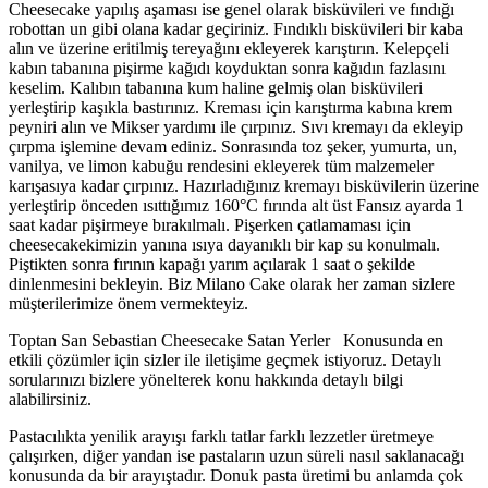
Cheesecake yapılış aşaması ise genel olarak bisküvileri ve fındığı
robottan un gibi olana kadar geçiriniz. Fındıklı bisküvileri bir kaba
alın ve üzerine eritilmiş tereyağını ekleyerek karıştırın. Kelepçeli
kabın tabanına pişirme kağıdı koyduktan sonra kağıdın fazlasını
keselim. Kalıbın tabanına kum haline gelmiş olan bisküvileri
yerleştirip kaşıkla bastırınız. Kreması için karıştırma kabına krem
peyniri alın ve Mikser yardımı ile çırpınız. Sıvı kremayı da ekleyip
çırpma işlemine devam ediniz. Sonrasında toz şeker, yumurta, un,
vanilya, ve limon kabuğu rendesini ekleyerek tüm malzemeler
karışasıya kadar çırpınız. Hazırladığınız kremayı bisküvilerin üzerine
yerleştirip önceden ısıttığımız 160°C fırında alt üst Fansız ayarda 1
saat kadar pişirmeye bırakılmalı. Pişerken çatlamaması için
cheesecakekimizin yanına ısıya dayanıklı bir kap su konulmalı.
Piştikten sonra fırının kapağı yarım açılarak 1 saat o şekilde
dinlenmesini bekleyin. Biz Milano Cake olarak her zaman sizlere
müşterilerimize önem vermekteyiz.
Toptan San Sebastian Cheesecake Satan Yerler Konusunda en
etkili çözümler için sizler ile iletişime geçmek istiyoruz. Detaylı
sorularınızı bizlere yönelterek konu hakkında detaylı bilgi
alabilirsiniz.
Pastacılıkta yenilik arayışı farklı tatlar farklı lezzetler üretmeye
çalışırken, diğer yandan ise pastaların uzun süreli nasıl saklanacağı
konusunda da bir arayıştadır. Donuk pasta üretimi bu anlamda çok