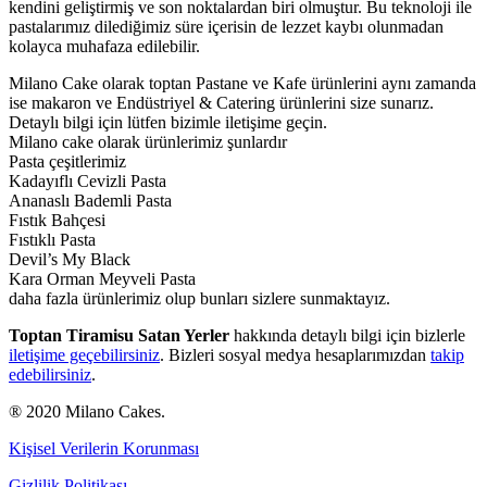
kendini geliştirmiş ve son noktalardan biri olmuştur. Bu teknoloji ile
pastalarımız dilediğimiz süre içerisin de lezzet kaybı olunmadan
kolayca muhafaza edilebilir.
Milano Cake olarak toptan Pastane ve Kafe ürünlerini aynı zamanda
ise makaron ve Endüstriyel & Catering ürünlerini size sunarız.
Detaylı bilgi için lütfen bizimle iletişime geçin.
Milano cake olarak ürünlerimiz şunlardır
Pasta çeşitlerimiz
Kadayıflı Cevizli Pasta
Ananaslı Bademli Pasta
Fıstık Bahçesi
Fıstıklı Pasta
Devil’s My Black
Kara Orman Meyveli Pasta
daha fazla ürünlerimiz olup bunları sizlere sunmaktayız.
Toptan Tiramisu Satan Yerler
hakkında detaylı bilgi için bizlerle
iletişime geçebilirsiniz
. Bizleri sosyal medya hesaplarımızdan
takip
edebilirsiniz
.
® 2020 Milano Cakes.
Kişisel Verilerin Korunması
Gizlilik Politikası