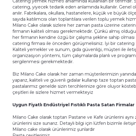
Catering yemek hizmeti anlamında kullanılan bir terimdir. S
catering, yiyecek tedarik eden anlamında kullanılır. Genel 
anılır. Fabrikalara, okullara, hastanelere, küçük ve büyük öl
sayıda katılımcısı olan toplantılara verilen toplu yemek hizme
Milano Cake olarak sizlere her zaman pasta üzerine cateri
firmanın kaliteli olması gerekmektedir. Çünkü almış olduğun
her firmanın kendine özgü bir çalışma şekline sahip olma
catering firması ile önceden görüşmelisiniz. İyi bir catering 
Kaliteli yemekler ve sunum, gıda güvenliği, müşteri ile ile
organizasyon yöntemi, tüm çalışmalarda planlı ve programlı o
sergilenmesi gerekmektedir.
Biz Milano Cake olarak her zaman müşterilerimizin yanınd
yaparız, kaliteli ve güvenli gıdalar kullanıp taze toptan pasta
pastalarımız genelde sizin tercihlerinize göre oluyor köstebek 
çeşitleri ile sizlere hizmet vermekteyiz
Uygun Fiyatlı Endüstriyel Fıstıklı Pasta Satan Firmalar
Milano Cake olarak toptan Pastane ve Kafe ürünlerini ayn
ürünlerini size sunarız. Detaylı bilgi için lütfen bizimle ileti
Milano cake olarak ürünlerimiz şunlardır
Pasta çeşitlerimiz