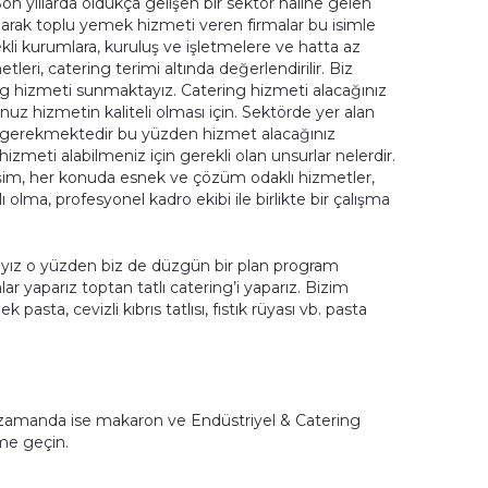
on yıllarda oldukça gelişen bir sektör haline gelen
olarak toplu yemek hizmeti veren firmalar bu isimle
çekli kurumlara, kuruluş ve işletmelere ve hatta az
tleri, catering terimi altında değerlendirilir. Biz
ng hizmeti sunmaktayız. Catering hizmeti alacağınız
uz hizmetin kaliteli olması için. Sektörde yer alan
sı gerekmektedir bu yüzden hizmet alacağınız
hizmeti alabilmeniz için gerekli olan unsurlar nelerdir.
tişim, her konuda esnek ve çözüm odaklı hizmetler,
lma, profesyonel kadro ekibi ile birlikte bir çalışma
ayız o yüzden biz de düzgün bir plan program
lar yaparız toptan tatlı catering’i yaparız. Bizim
pasta, cevizli kıbrıs tatlısı, fıstık rüyası vb. pasta
ı zamanda ise makaron ve Endüstriyel & Catering
şime geçin.