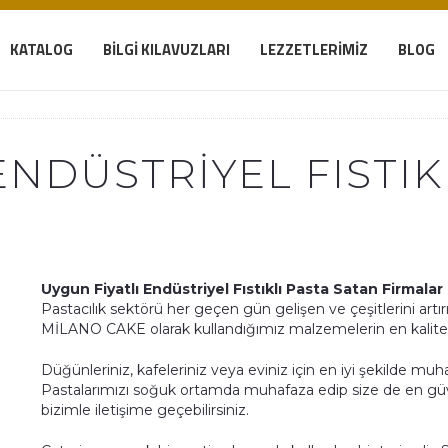
KATALOG
BILGI KILAVUZLARI
LEZZETLERIMIZ
BLOG
ENDÜSTRIYEL FISTIK
Uygun Fiyatlı Endüstriyel Fıstıklı Pasta Satan Firmalar
Pastacılık sektörü her geçen gün gelişen ve çeşitlerini artır
MİLANO CAKE olarak kullandığımız malzemelerin en kaliteli
Düğünleriniz, kafeleriniz veya eviniz için en iyi şekilde muha
Pastalarımızı soğuk ortamda muhafaza edip size de en güven
bizimle iletişime geçebilirsiniz.