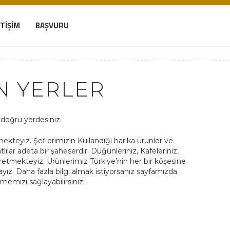
ETIŞIM
BAŞVURU
AN YERLER
doğru yerdesiniz.
teyiz. Şeflerimizin Kullandığı harika ürünler ve
lılar adeta bir şaheserdir. Düğünleriniz, Kafeleriniz,
retmekteyiz. Ürünlerimiz Türkiye’nin her bir köşesine
yız. Daha fazla bilgi almak istiyorsanız sayfamızda
çmemizi sağlayabilirsiniz.