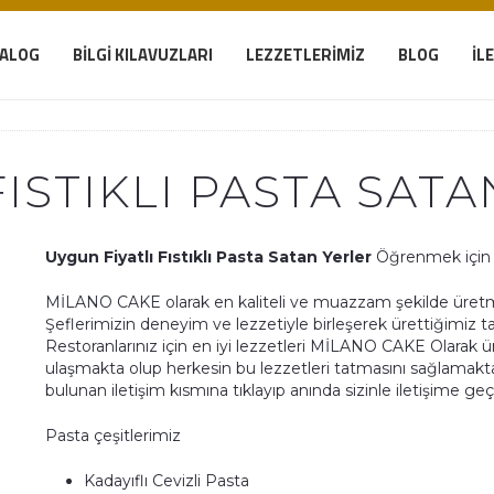
TALOG
BILGI KILAVUZLARI
LEZZETLERIMIZ
BLOG
İL
FISTIKLI PASTA SAT
Uygun Fiyatlı Fıstıklı Pasta Satan Yerler
Öğrenmek için 
MİLANO CAKE olarak en kaliteli ve muazzam şekilde üretmek
Şeflerimizin deneyim ve lezzetiyle birleşerek ürettiğimiz tat
Restoranlarınız için en iyi lezzetleri MİLANO CAKE Olarak ü
ulaşmakta olup herkesin bu lezzetleri tatmasını sağlamakta
bulunan iletişim kısmına tıklayıp anında sizinle iletişime ge
Pasta çeşitlerimiz
Kadayıflı Cevizli Pasta