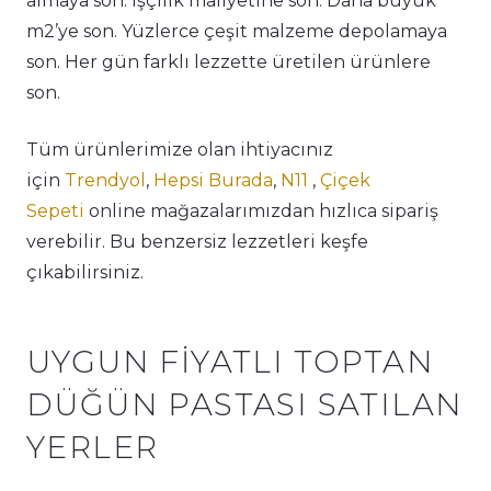
almaya son. İşçilik maliyetine son. Daha büyük
m2’ye son. Yüzlerce çeşit malzeme depolamaya
son. Her gün farklı lezzette üretilen ürünlere
son.
Tüm ürünlerimize olan ihtiyacınız
için
Trendyol
,
Hepsi Burada
,
N11
,
Çiçek
Sepeti
online mağazalarımızdan hızlıca sipariş
verebilir. Bu benzersiz lezzetleri keşfe
çıkabilirsiniz.
UYGUN FIYATLI TOPTAN
DÜĞÜN PASTASI SATILAN
YERLER