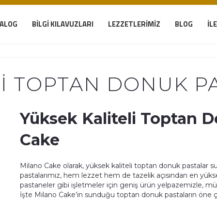
TALOG
BILGI KILAVUZLARI
LEZZETLERIMIZ
BLOG
İL
LI TOPTAN DONUK P
Yüksek Kaliteli Toptan D
Cake
Milano Cake olarak, yüksek kaliteli toptan donuk pastalar su
pastalarımız, hem lezzet hem de tazelik açısından en yüksek s
pastaneler gibi işletmeler için geniş ürün yelpazemizle, m
İşte Milano Cake’in sunduğu toptan donuk pastaların öne çık