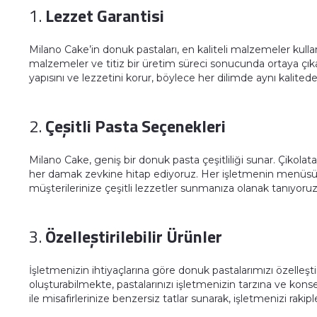
1.
Lezzet Garantisi
Milano Cake’in donuk pastaları, en kaliteli malzemeler kullan
malzemeler ve titiz bir üretim süreci sonucunda ortaya çı
yapısını ve lezzetini korur, böylece her dilimde aynı kalited
2.
Çeşitli Pasta Seçenekleri
Milano Cake, geniş bir donuk pasta çeşitliliği sunar. Çikolat
her damak zevkine hitap ediyoruz. Her işletmenin menüsü
müşterilerinize çeşitli lezzetler sunmanıza olanak tanıyoruz
3.
Özelleştirilebilir Ürünler
İşletmenizin ihtiyaçlarına göre donuk pastalarımızı özelleşt
oluşturabilmekte, pastalarınızı işletmenizin tarzına ve kon
ile misafirlerinize benzersiz tatlar sunarak, işletmenizi rakiple