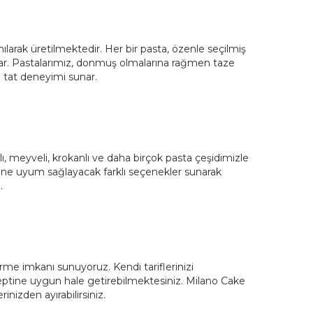
ılarak üretilmektedir. Her bir pasta, özenle seçilmiş
kar. Pastalarımız, donmuş olmalarına rağmen taze
e tat deneyimi sunar.
alı, meyveli, krokanlı ve daha birçok pasta çeşidimizle
ne uyum sağlayacak farklı seçenekler sunarak
.
irme imkanı sunuyoruz. Kendi tariflerinizi
septine uygun hale getirebilmektesiniz. Milano Cake
rinizden ayırabilirsiniz.